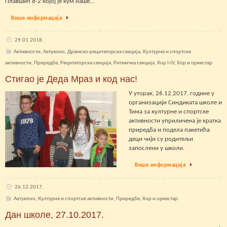
Плавшић 8-2 којој је кум наше…
Више информација
29.01.2018.
Активности
,
Актуелно
,
Драмско-рецитаторска секција
,
Културне и спортске
активности
,
Приредбе
,
Рецитаторска секција
,
Ритмичка секција
,
Хор I-IV
,
Хор и оркестар
Стигао је Деда Мраз и код нас!
У уторак, 26.12.2017. године у
организацији Синдиката школе и
Тима за културне и спортске
активности уприличена је кратка
приредба и подела пакетића
деци чији су родитељи
запослени у школи.
Више информација
26.12.2017.
Актуелно
,
Културне и спортске активности
,
Приредбе
,
Хор и оркестар
Дан школе, 27.10.2017.