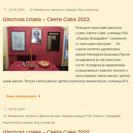
21.05.2024.
Активности
,
Актуелно
,
Секције
,
Хор и оркестар
Школска слава – Свети Сава 2023.
Поводом прославе школске
славе, Светoг Саве, ученици ОШ
„Марија Трандафил“ спремили
су пригодан програм. На
самом почетку директорка
школе Милијана Граховац Проле
поздравила је све присутне
госте. Уследила је церемонија
освештавања славског колача и
проглашење светосавског детета
наше школе. Титулу светосавског детета понела је Јована Бухач, ученица 8-4.
…
Више информација
04.02.2023.
Активности
,
Актуелно
,
Верска настава
,
Ликовна секција V-VIII
,
Новости
,
Приредбе
,
Рецитаторска секција
,
Хор и оркестар
Школска слава – Свети Сава 2020.