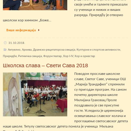
своје умеће и таленте приказали
су ученици и нижих и виших
разреда. Приредбу је отворио
школски хор химном „Боже…
Више информација
31.10.2018.
Актуелно
,
Архива
,
Драмско-рецитаторска секција
,
Културне и спортске активности
,
Приредбе
,
Ритмичка секција
,
Форум театар
,
Хор I-IV
,
Хор и оркестар
Школска слава – Свети Сава 2018
Поводом прославе школске
славе, Светoг Саве, ученици ОШ
„Марија Трандафил” спремили
су пригодан програм. На самом
почетку директорка школе
Милијана Граховац Проле
поздравила је све присутне
госте. Уследила је церемонија
освештавања славског колача и
проглашење светосавског детета
наше школе. Титулу светосавског детета понела је ученица Миљана