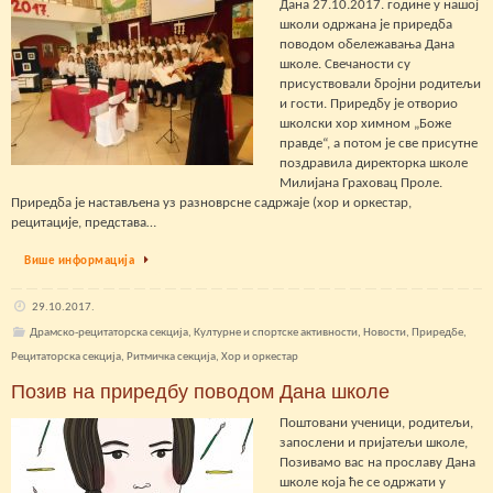
Дана 27.10.2017. године у нашој
школи одржана је приредба
поводом обележавања Дана
школе. Свечаности су
присуствовали бројни родитељи
и гости. Приредбу је отворио
школски хор химном „Боже
правде“, а потом је све присутне
поздравила директорка школе
Милијана Граховац Проле.
Приредба је настављена уз разноврсне садржаје (хор и оркестар,
рецитације, представа…
Више информација
29.10.2017.
Драмско-рецитаторска секција
,
Културне и спортске активности
,
Новости
,
Приредбе
,
Рецитаторска секција
,
Ритмичка секција
,
Хор и оркестар
Позив на приредбу поводом Дана школе
Поштовани ученици, родитељи,
запослени и пријатељи школе,
Позивамо вас на прославу Дана
школе која ће се одржати у