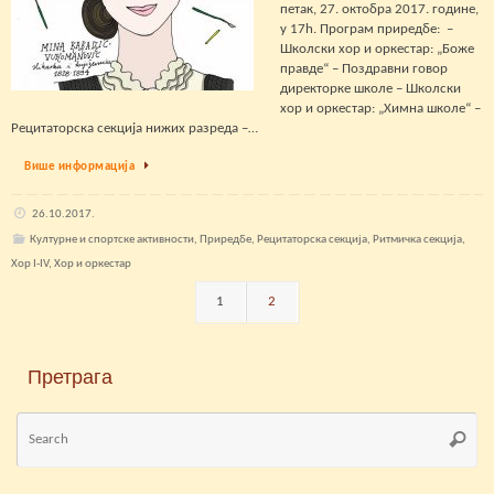
петак, 27. октобра 2017. године,
у 17h. Програм приредбе: –
Школски хор и оркестар: „Боже
правде“ – Поздравни говор
директорке школе – Школски
хор и оркестар: „Химна школе“ –
Рецитаторска секција нижих разреда –…
Више информација
26.10.2017.
Културне и спортске активности
,
Приредбе
,
Рецитаторска секција
,
Ритмичка секција
,
Хор I-IV
,
Хор и оркестар
1
2
Претрага
Se
Searc
for