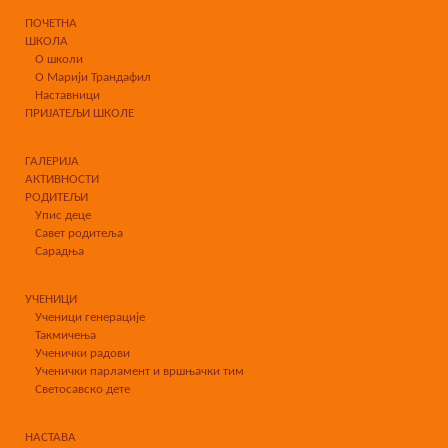
ПОЧЕТНА
ШКОЛА
О школи
О Марији Трандафил
Наставници
ПРИЈАТЕЉИ ШКОЛЕ
ГАЛЕРИЈА
АКТИВНОСТИ
РОДИТЕЉИ
Упис деце
Савет родитеља
Сарадња
УЧЕНИЦИ
Ученици генерације
Такмичења
Ученички радови
Ученички парламент и вршњачки тим
Светосавско дете
НАСТАВА