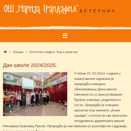
Skip
to
content
Home
Секције
Archive by category "Хор и оркестар"
Дан школе 2024/2025.
У петак 25.10.2024. године у
нашој школи одржана је
приредба поводом
обележавања Дана школе.
Свечаности су присуствовали
бројни ученици, родитељи и
гости. Приредбу је отворио
школски хор химном „Боже
правде“, а потом је све присутне
поздравила директорка школе
Милијана Граховац Проле. Приредба је настављена уз разноврсне садржаје,