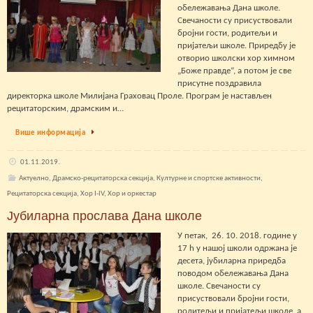
обележавања Дана школе.
Свечаности су присуствовали
бројни гости, родитељи и
пријатељи школе. Приредбу је
отворио школски хор химном
„Боже правде“, а потом је све
присутне поздравила
директорка школе Милијана Граховац Проле. Програм је настављен
рецитаторским, драмским и…
Више информација
01.11.2019.
Актуелно
,
Драмско-рецитаторска секција
,
Културне и спортске активности
,
Рецитаторска секција
,
Хор I-IV
,
Хор и оркестар
Јубиларна прослава Дана школе
У петак, 26. 10. 2018. године у
17 h у нашој школи одржана је
десета, јубиларна приредба
поводом обележавања Дана
школе. Свечаности су
присуствовали бројни гости,
родитељи и пријатељи школе, а