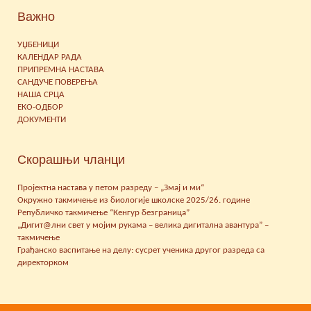
Важно
УЏБЕНИЦИ
КАЛЕНДАР РАДА
ПРИПРЕМНА НАСТАВА
САНДУЧЕ ПОВЕРЕЊА
НАША СРЦА
ЕКО-ОДБОР
ДОКУМЕНТИ
Скорашњи чланци
Пројектна настава у петом разреду – „Змај и ми“
Окружно такмичење из биологије школске 2025/26. године
Републичко такмичење “Кенгур безграница”
„Дигит@лни свет у мојим рукама – велика дигитална авантура” –
такмичење
Грађанско васпитање на делу: сусрет ученика другог разреда са
директорком