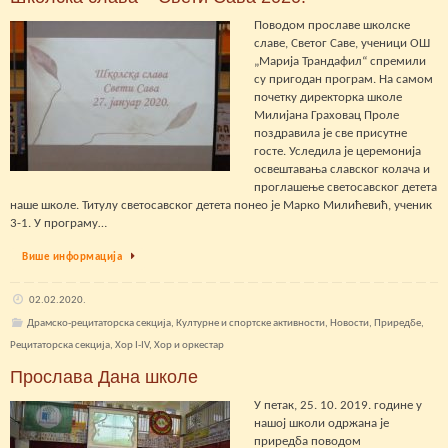
Поводом прославе школске
славе, Светoг Саве, ученици ОШ
„Марија Трандафил“ спремили
су пригодан програм. На самом
почетку директорка школе
Милијана Граховац Проле
поздравила је све присутне
госте. Уследила је церемонија
освештавања славског колача и
проглашење светосавског детета
наше школе. Титулу светосавског детета понео је Марко Милићевић, ученик
3-1. У програму…
Више информација
02.02.2020.
Драмско-рецитаторска секција
,
Културне и спортске активности
,
Новости
,
Приредбе
,
Рецитаторска секција
,
Хор I-IV
,
Хор и оркестар
Прослава Дана школе
У петак, 25. 10. 2019. године у
нашој школи одржана је
приредба поводом