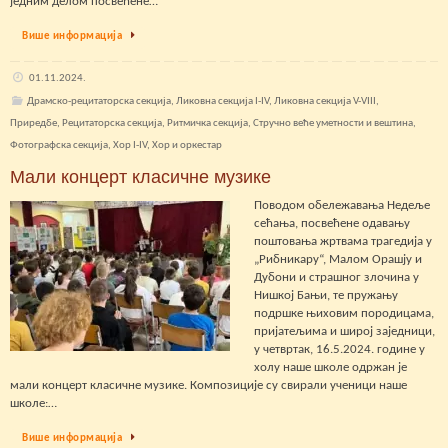
једним делом посвећене…
Више информација
01.11.2024.
Драмско-рецитаторска секција
,
Ликовна секција I-IV
,
Ликовна секција V-VIII
,
Приредбе
,
Рецитаторска секција
,
Ритмичка секција
,
Стручно веће уметности и вештина
,
Фотографска секција
,
Хор I-IV
,
Хор и оркестар
Мали концерт класичне музике
Поводом обележавања Недеље
сећања, посвећене одавању
поштовања жртвама трагедија у
„Рибникару“, Малом Орашју и
Дубони и страшног злочина у
Нишкој Бањи, те пружању
подршке њиховим породицама,
пријатељима и широј заједници,
у четвртак, 16.5.2024. године у
холу наше школе одржан је
мали концерт класичне музике. Композиције су свирали ученици наше
школе:…
Више информација