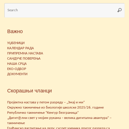
Se
Searc
for
Важно
УЏБЕНИЦИ
КАЛЕНДАР РАДА
ПРИПРЕМНА НАСТАВА
САНДУЧЕ ПОВЕРЕЊА
НАША СРЦА
ЕКО-ОДБОР
ДОКУМЕНТИ
Скорашњи чланци
Пројектна настава у петом разреду – „Змај и ми“
Окружно такмичење из биологије школске 2025/26. године
Републичко такмичење “Кенгур безграница”
„Дигит@лни свет у мојим рукама – велика дигитална авантура” –
такмичење
Грађанско васпитање на делу: сусрет ученика другог разреда са