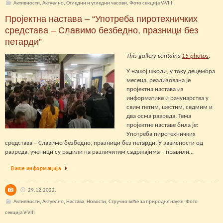
Активности
,
Актуелно
,
Огледни и угледни часови
,
Фото секција V-VIII
Пројектна настава – “Употреба пиротехничких
средстава – Славимо безбедно, празници без
петарди”
This gallery contains
15 photos
.
У нашој школи, у току децембра
месеца, реализована је
пројектна настава из
информатике и рачунарства у
свим петим, шестим, седмим и
два осма разреда. Тема
пројектне наставе била је:
Употреба пиротехничких
средстава – Славимо безбедно, празници без петарди. У зависности од
разреда, ученици су радили на различитим садржајима – правили…
Више информација
29.12.2022.
Активности
,
Актуелно
,
Настава
,
Новости
,
Стручно веће за природне науке
,
Фото
секција V-VIII