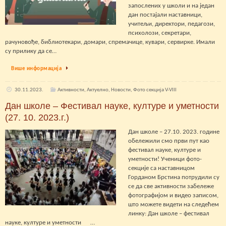
запослених у школи и на један
дан постајали наставници,
учитељи, директори, педагози,
психолози, секретари,
рачуновође, библиотекари, домари, спремачице, кувари, сервирке. Имали
су прилику да се…
Више информација
30.11.2023.
Активности
,
Актуелно
,
Новости
,
Фото секција V-VIII
Дан школе – Фестивал науке, културе и уметности
(27. 10. 2023.г.)
Дан школе – 27.10. 2023. године
обележили смо први пут као
фестивал науке, културе и
уметности! Ученици фото-
секције са наставницом
Горданом Брстина потрудили су
се да све активности забележе
фотографијом и видео записом,
што можете видети на следећем
линку: Дан школе – фестивал
науке, културе и уметности …