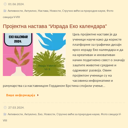
01.06.2024.
Активности
,
Актуелно
,
Настава
,
Новости
,
Стручно веће за природне науке
,
Фото
секција V-VIII
Пројектна настава “Израда Еко календара”
Циљ пројектне наставе је да
ученици науче како да користе
платформе за графички дизајн
кроз израду Еко календара и да
на креативан и иновативан
начин подигнемо свест о значају
заштите животне средине и
одрживог развоја. Овим
пројектом ученици су на
часовима информатике и
рачунарства са наставницом Горданом Брстина спојили учење…
Више информација
27.03.2024.
Активности
,
Актуелно
,
Еко
,
Новости
,
Стручно веће за природне науке
,
Фото секција V-
VIII