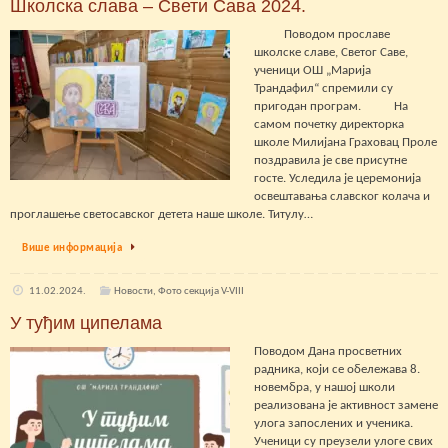
Школска слава – Свети Сава 2024.
Поводом прославе
школске славе, Светoг Саве,
ученици ОШ „Марија
Трандафил“ спремили су
пригодан програм. На
самом почетку директорка
школе Милијана Граховац Проле
поздравила је све присутне
госте. Уследила је церемонија
освештавања славског колача и
проглашење светосавског детета наше школе. Титулу…
Више информација
11.02.2024.
Новости
,
Фото секција V-VIII
У туђим ципелама
Поводом Дана просветних
радника, који се обележава 8.
новембра, у нашој школи
реализована је активност замене
улога запослених и ученика.
Ученици су преузели улоге свих