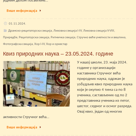
једним делом посвећене…
Више информација
01.11.2024.
Драмско-рецитаторска секција
,
Ликовна секција I-IV
,
Ликовна секција V-VIII
,
Приредбе
,
Рецитаторска секција
,
Ритмичка секција
,
Стручно веће уметности и вештина
,
Фотографска секција
,
Хор I-IV
,
Хор и оркестар
Квиз природних наука – 23.05.2024. године
У нашој школи, 23. маја 2024.
године у организацији
наставника Стручног већа
природних наука, одржан је
узбудљив квиз природних наука
који је окупио 4 тима са по 8
ученика, састављених од по 2
представника ученика из петог,
шестог, седмог и осмог разреда.
Овај квиз, један од многих
активности Стручног већа…
Више информација