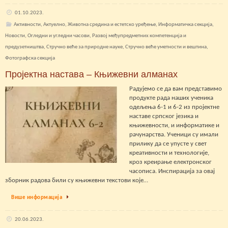
01.10.2023.
Активности
,
Актуелно
,
Животна средина и естетско уређење
,
Информатичка секција
,
Новости
,
Огледни и угледни часови
,
Развој међупредметних компетенција и
предузетништва
,
Стручно веће за природне науке
,
Стручно веће уметности и вештина
,
Фотографска секција
Пројектна настава – Књижевни алманах
Радујемо се да вам представимо
продукте рада наших ученика
одељења 6-1 и 6-2 из пројектне
наставе српског језика и
књижевности, и информатике и
рачунарства. Ученици су имали
прилику да се упусте у свет
креативности и технологије,
кроз креирање електронског
часописа. Инспирација за овај
зборник радова били су књижевни текстови које…
Више информација
20.06.2023.