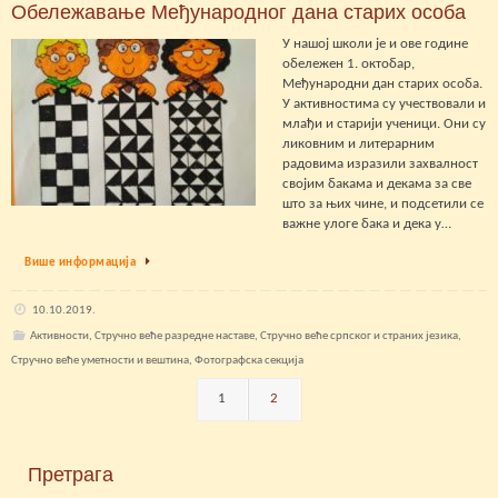
Обележавање Међународног дана старих особа
У нашој школи је и ове године
обележен 1. октобар,
Међународни дан старих особа.
У активностима су учествовали и
млађи и старији ученици. Они су
ликовним и литерарним
радовима изразили захвалност
својим бакама и декама за све
што за њих чине, и подсетили се
важне улоге бака и дека у…
Више информација
10.10.2019.
Активности
,
Стручно веће разредне наставе
,
Стручно веће српског и страних језика
,
Стручно веће уметности и вештина
,
Фотографска секција
1
2
Претрага