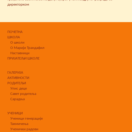
директорком
ПОЧЕТНА
ШКОЛА
О школи
О Марији Трандафил
Наставници
ПРИЈАТЕЉИ ШКОЛЕ
ГАЛЕРИЈА
АКТИВНОСТИ
РОДИТЕЉИ
Упис деце
Савет родитеља
Сарадња
УЧЕНИЦИ
Ученици генерације
Такмичења
Ученички радови