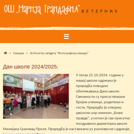
Skip
to
content
Home
Секције
Archive by category "Фотографска секција"
Дан школе 2024/2025.
У петак 25.10.2024. године у
нашој школи одржана је
приредба поводом
обележавања Дана школе.
Свечаности су присуствовали
бројни ученици, родитељи и
гости. Приредбу је отворио
школски хор химном „Боже
правде“, а потом је све присутне
поздравила директорка школе
Милијана Граховац Проле. Приредба је настављена уз разноврсне садржаје,