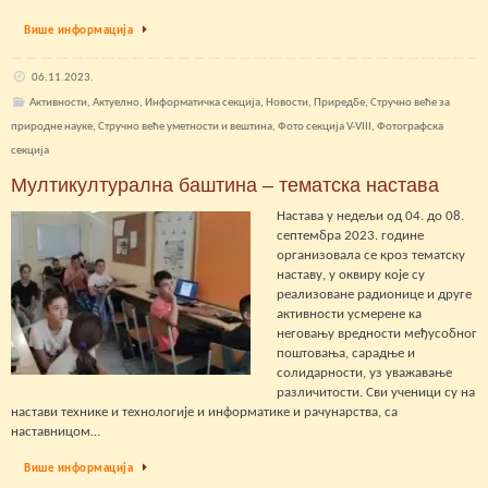
Више информација
06.11.2023.
Активности
,
Актуелно
,
Информатичка секција
,
Новости
,
Приредбе
,
Стручно веће за
природне науке
,
Стручно веће уметности и вештина
,
Фото секција V-VIII
,
Фотографска
секција
Мултикултурална баштина – тематска настава
Настава у недељи од 04. до 08.
септембра 2023. године
oрганизoвала се кроз тематску
наставу, у оквиру које су
реализоване радионице и друге
активности усмерене ка
неговању вредности међусобног
поштовања, сарадње и
солидарности, уз уважавање
различитости. Сви ученици су на
настави технике и технологије и информатике и рачунарства, са
наставницом…
Више информација