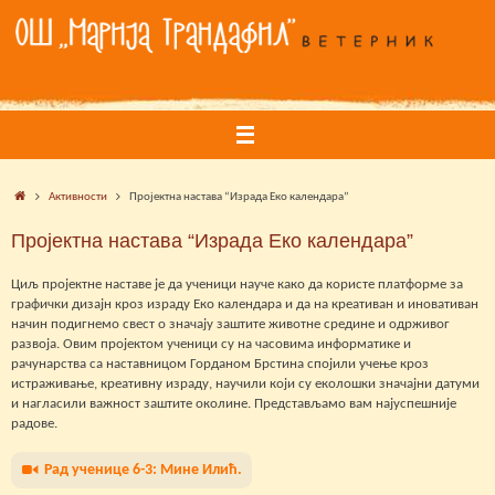
Skip
to
content
Home
Активности
Пројектна настава “Израда Еко календара”
Пројектна настава “Израда Еко календара”
Циљ пројектне наставе је да ученици науче како да користе платформе за
графички дизајн кроз израду Еко календара и да на креативан и иновативан
начин подигнемо свест о значају заштите животне средине и одрживог
развоја. Овим пројектом ученици су на часовима информатике и
рачунарства са наставницом Горданом Брстина спојили учење кроз
истраживање, креативну израду, научили који су еколошки значајни датуми
и нагласили важност заштите околине. Представљамо вам најуспешније
радове.
Рад ученице 6-3: Мине Илић.