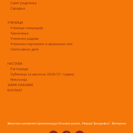
Савет родитеља
Сарадња
УЧЕНИЦИ
Ученици генерације
Такмичења
Ученички радови
Ученички парламент и вршњачки тим
Светосавско дете
НАСТАВА
Распореди
Уџбеници за школску 2026/27. годину
Инклузија
ЈАВНЕ НАБАВКЕ
КОНТАКТ
Званична интернет презентација Основне школе „Марија Трандафил”, Ветерник