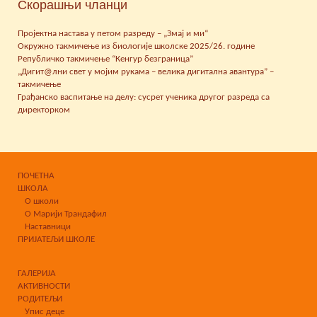
Скорашњи чланци
Пројектна настава у петом разреду – „Змај и ми“
Окружно такмичење из биологије школске 2025/26. године
Републичко такмичење “Кенгур безграница”
„Дигит@лни свет у мојим рукама – велика дигитална авантура” –
такмичење
Грађанско васпитање на делу: сусрет ученика другог разреда са
директорком
ПОЧЕТНА
ШКОЛА
О школи
О Марији Трандафил
Наставници
ПРИЈАТЕЉИ ШКОЛЕ
ГАЛЕРИЈА
АКТИВНОСТИ
РОДИТЕЉИ
Упис деце