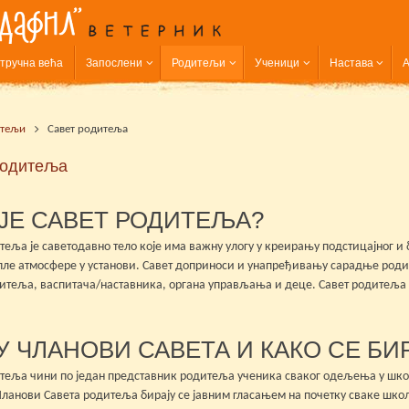
тручна већа
Запослени
Родитељи
Ученици
Настава
А
итељи
Савет родитеља
родитеља
ЈЕ САВЕТ РОДИТЕЉА?
теља је саветодавно тело које има важну улогу у креирању подстицајног 
пле атмосфере у установи. Савет доприноси и унапређивању сарадње роди
итеља, васпитача/наставника, органа управљања и деце. Савет родитеља д
У ЧЛАНОВИ САВЕТА И КАКО СЕ БИ
теља чини по један представник родитеља ученика сваког одељења у шко
Чланови Савета родитеља бирају се јавним гласањем на почетку сваке шко