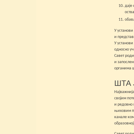
даје
оств
обављ
У установи
и представ
У установи
односно уч
Савет роди
и запослен
органима 
ШТА 
Најважнија
својим пот
и редовно 
њиховим пр
канале ком
образовној
Савет род