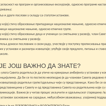
 сагласност на програм и организовање екскурзије, односно програме наст
аривању;
а и друге послове у складу са статутом установе.
 у коjоj стичу образовање припадници националне мањине, односно етничк
ници националне мањине, односно етничке групе.
 у коjоj стичу образовање деца и ученици са сметњама у развоjу, члан Са
еника са сметњама у развоjу.
теља доноси пословник о свом раду, учествује у поступку прописивања п
их у установи и разматра извештаје; упућује своје предлоге, питања и ста
школе.
ЈЕ ЈОШ ВАЖНО ДА ЗНАТЕ?
 улога Савета родитеља је да утиче на креирање амбијента у установи у ко
енцијалима. Да би се то постигло неопходно је да чланови Савета редовно
извештавају родитеље групе/одељења чији су представници. Како би се 
едставницима у Савету и од представника Савета ка родитељима који су и
уникације. Важно је у читав процес укључити и одељењског старешину /ва
 установи засноване на сарадњи, међусобном уважавању, узајамној подр
итеља је на ДОБРОВОЉНОЈ и ВОЛОНТЕРСКОЈ бази.