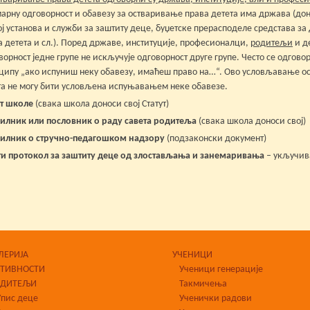
арну одговорност и обавезу за остваривање права детета има држава (д
ој установа и служби за заштиту деце, буџетске прерасподеле средстава 
а детета и сл.). Поред државе, институције, професионалци,
родитељи
и де
ворност једне групе не искључује одговорност друге групе. Често се одгов
ципу „ако испуниш неку обавезу, имаћеш право на…“. Ово условљавање о
та не могу бити условљена испуњавањем неке обавезе.
ут школе
(свака школа доноси свој Статут)
илник или пословник о раду савета родитеља
(свака школа доноси свој)
илник о стручно-педагошком надзору
(подзаконски документ)
и протокол за заштиту деце од злостављања и занемаривања
– укључив
ЛЕРИЈА
УЧЕНИЦИ
КТИВНОСТИ
Ученици генерације
ОДИТЕЉИ
Такмичења
Упис деце
Ученички радови