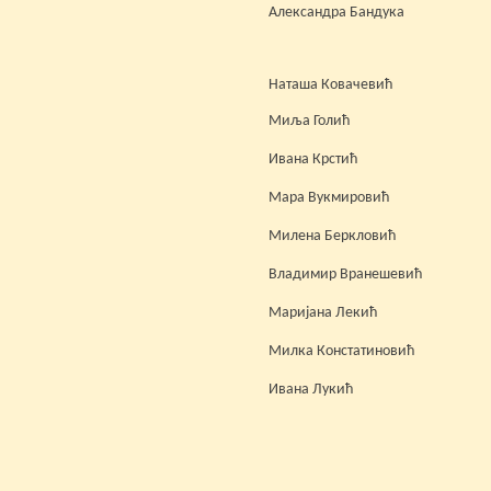
Александра Бандука
Наташа Ковачевић
Миља Голић
Ивана Крстић
Мара Вукмировић
Милена Беркловић
Владимир Вранешевић
Маријана Лекић
Милка Констатиновић
Ивана Лукић