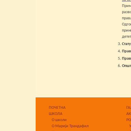
Прим
разв
прав
Одго
прин
дете
Стат
Прав
Прав
Општ
ПОЧЕТНА
ГА
ШКОЛА
А
О школи
Р
О Марији Трандафил