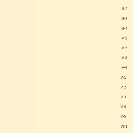
III-2
III-3
III-4
IV-1
IV-2
IV-3
IV-4
V-1
V-2
V-3
V-4
V-5
VI-1