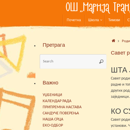
Skip
to
content
Skip
Почетна
Школа
Тимови
С
to
content
Home
Род
Претрага
Савет 
Search
Search
for:
ШТА 
Савет роди
Важно
радне и то
других род
УЏБЕНИЦИ
заједници.
КАЛЕНДАР РАДА
ПРИПРЕМНА НАСТАВА
КО С
САНДУЧЕ ПОВЕРЕЊА
НАША СРЦА
Савет роди
ЕКО-ОДБОР
установи. 