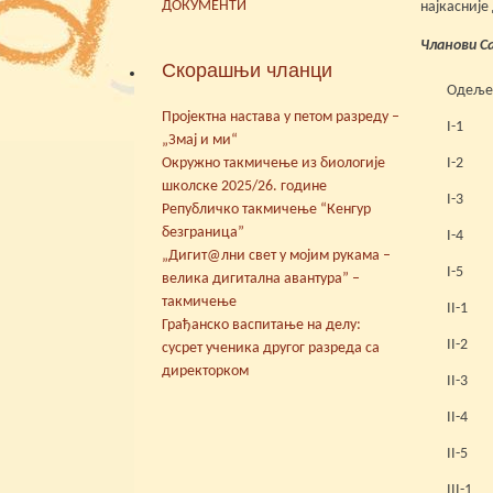
ДОКУМЕНТИ
најкасније
Чланови С
Скорашњи чланци
Одељ
Пројектна настава у петом разреду –
I-1
„Змај и ми“
Окружно такмичење из биологије
I-2
школске 2025/26. године
I-3
Републичко такмичење “Кенгур
безграница”
I-4
„Дигит@лни свет у мојим рукама –
I-5
велика дигитална авантура” –
такмичење
II-1
Грађанско васпитање на делу:
II-2
сусрет ученика другог разреда са
директорком
II-3
II-4
II-5
III-1