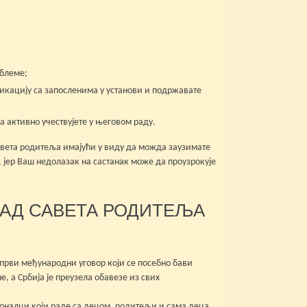
облеме;
никацију са запосленима у установи и подржавате
да активно учествујете у његовом раду.
авета родитеља имајући у виду да можда заузимате
 јер Ваш недолазак на састанак може да проузрокује
РАД САВЕТА РОДИТЕЉА
 први међународни уговор који се посебно бави
, а Србија је преузела обавезе из свих
ионалци који раде са децом, родитељи и сама деца.