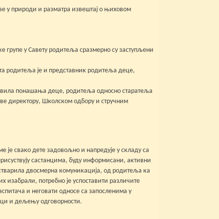
аве у природи и разматра извештај о њиховом
е групе у Савету родитеља сразмерно су заступљени
вета родитеља jе и представник родитеља деце,
равила понашања деце, родитеља односно старатеља
вове директору, Школском одбору и стручним
ме је свако дете задовољно и напредује у складу са
 присуствују састанцима, буду информисани, активни
остварила двосмерна комуникација, од родитеља ка
х изабрали, потребно је успоставити различите
спитача и неговати односe са запосленима у
шци и дељењу одговорности.