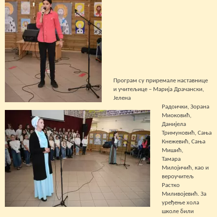
Програм су приремале наставнице
и учитељице – Марија Драчански,
Јелена
Радоички, Зорана
Миоковић,
Данијела
Тримуновић, Сања
Кнежевић, Сања
Мишић,
Тамара
Милојичић, као и
вероучитељ
Растко
Миливојевић. За
уређење хола
школе били