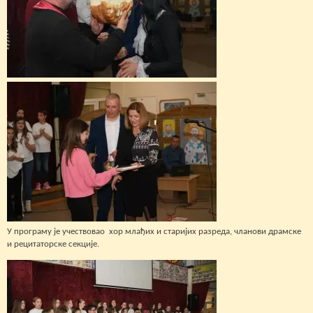
У програму је учествовао хор млађих и старијих разреда, чланови драмске
и рецитаторске секције.