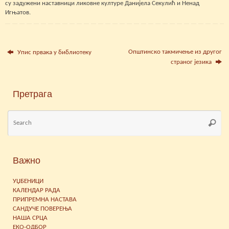
су задужени наставници ликовне културе Данијела Секулић и Ненад
Игњатов.
Општинско такмичење из другог
Упис првака у библиотеку
страног језика
Претрага
Se
Searc
for
Важно
УЏБЕНИЦИ
КАЛЕНДАР РАДА
ПРИПРЕМНА НАСТАВА
САНДУЧЕ ПОВЕРЕЊА
НАША СРЦА
ЕКО-ОДБОР