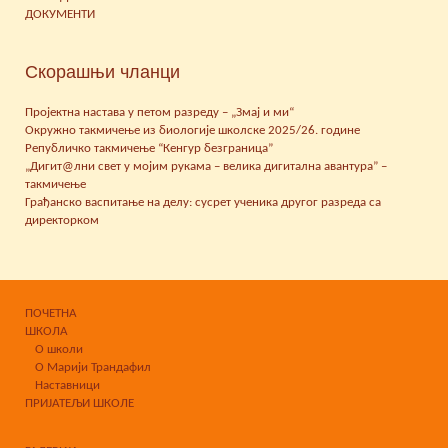
ДОКУМЕНТИ
Скорашњи чланци
Пројектна настава у петом разреду – „Змај и ми“
Окружно такмичење из биологије школске 2025/26. године
Републичко такмичење “Кенгур безграница”
„Дигит@лни свет у мојим рукама – велика дигитална авантура” –
такмичење
Грађанско васпитање на делу: сусрет ученика другог разреда са
директорком
ПОЧЕТНА
ШКОЛА
О школи
О Марији Трандафил
Наставници
ПРИЈАТЕЉИ ШКОЛЕ