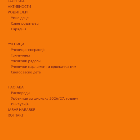
ГАЛЕРИЈА
АКТИВНОСТИ
РОДИТЕЉИ
Упис деце
Савет родитеља
Сарадња
УЧЕНИЦИ
Ученици генерације
Такмичења
Ученички радови
Ученички парламент и вршњачки тим
Светосавско дете
НАСТАВА
Распореди
Уџбеници за школску 2026/27. годину
Инклузија
ЈАВНЕ НАБАВКЕ
КОНТАКТ