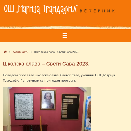
Skip
to
content
Home
Активности
Школска слава – Свети Сава 2023.
Школска слава – Свети Сава 2023.
Поводом прославе школске славе, Светoг Саве, ученици ОШ „Марија
Трандафил“ спремили су пригодан програм.