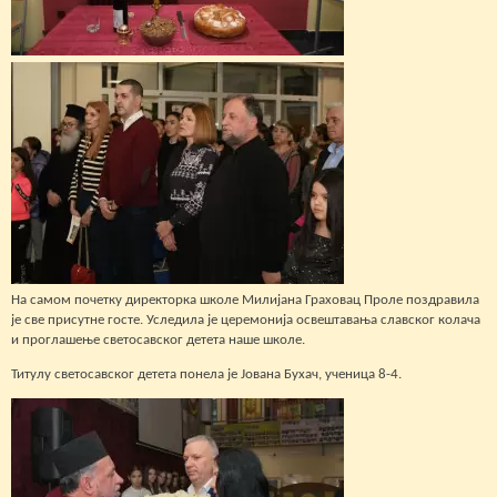
На самом почетку директорка школе Милијана Граховац Проле поздравила
је све присутне госте. Уследила је церемонија освештавања славског колача
и проглашење светосавског детета наше школе.
Титулу светосавског детета понела је Јована Бухач, ученица 8-4.