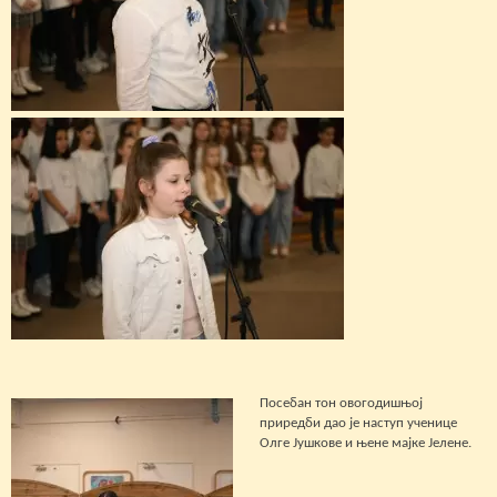
Посебан тон овогодишњој
приредби дао је наступ ученице
Олге Јушкове и њене мајке Јелене.