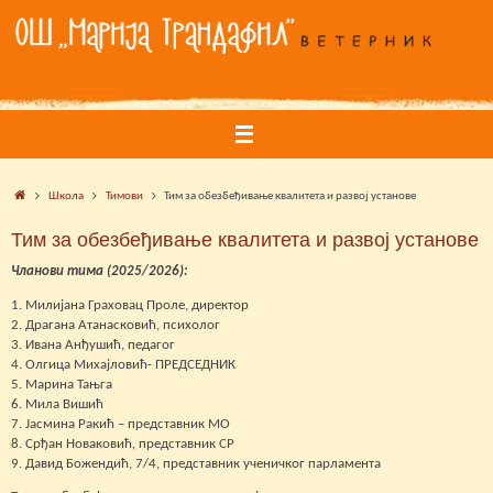
Skip
to
content
Home
Школа
Тимови
Тим за обезбеђивање квалитета и развој установе
Тим за обезбеђивање квалитета и развој установе
Чланови тима (2025/2026):
1. Милијана Граховац Проле, директор
2. Драгана Атанасковић, психолог
3. Ивана Анђушић, педагог
4. Олгица Михајловић- ПРЕДСЕДНИК
5. Марина Тањга
6. Мила Вишић
7. Јасмина Ракић – представник МО
8. Срђан Новаковић, представник СР
9. Давид Божендић, 7/4, представник ученичког парламента