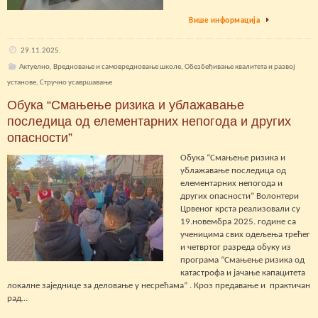
Више информација
29.11.2025.
Актуелно
,
Вредновање и самовредновање школе
,
Обезбеђивање квалитета и развој
установе
,
Стручно усавршавање
Обука “Смањење ризика и ублажавање
последица од елементарних непогода и других
опасности”
Обука “Смањење ризика и
ублажавање последица од
елементарних непогода и
других опасности” Волонтери
Црвеног крста реализовали су
19.новембра 2025. године са
ученицима свих одељења трећег
и четвртог разреда обуку из
програма “Смањење ризика од
катастрофа и јачање капацитета
локалне заједнице за деловање у несрећама” . Кроз предавање и практичан
рад…