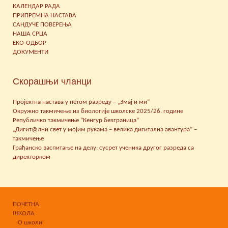
КАЛЕНДАР РАДА
ПРИПРЕМНА НАСТАВА
САНДУЧЕ ПОВЕРЕЊА
НАША СРЦА
ЕКО-ОДБОР
ДОКУМЕНТИ
Скорашњи чланци
Пројектна настава у петом разреду – „Змај и ми“
Окружно такмичење из биологије школске 2025/26. године
Републичко такмичење “Кенгур безграница”
„Дигит@лни свет у мојим рукама – велика дигитална авантура” –
такмичење
Грађанско васпитање на делу: сусрет ученика другог разреда са
директорком
ПОЧЕТНА
ШКОЛА
О школи