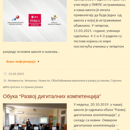
учествује у ПИРЛС истраживању,
а наша школа је имала
привилегију да буде једна од
школа у којој је истраживање
обављено. У четвртак,
11.03.2021. године, ученици
одељења 4-1 и 4-3 радили су
тестове којима се мере
постигнућа ученика у четвртом
разреду основне школе и њихова…
Више информација
13.03.2021.
Активности
,
Актуелно
,
Новости
,
Обезбеђивање квалитета и развој установе
,
Стручно
веће српског и страних језика
Обука “Развој дигиталних компетенција”
У недељу, 20.10.2019. у нашој
школи је одржана обука “Развој
дигиталних компетенција”, у
складу са новим Оквиром
дигиталних компетенција –