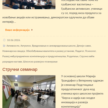
последње наставне теме из
грађанског васпитања –
Грађански активизам, ученици
су се, поред низа предлога за
извођење акције или истраживања, демократски одлучили да обаве
интервју…
Више информација
10.06.2026.
Активности
,
Актуелно
,
Вредновање и самовредновање школе
,
Дечији савез
,
Новинарска секција
,
Обезбеђивање квалитета и развој установе
,
Педагог
,
Психолог
,
Развој међупредметних компетенција и предузетништва
,
Родитељи
,
Стручно веће
разредне наставе
,
Школско развојно планирање
Стручни семинар
У основној школи Марија
Трандафил у Ветернику одржан
је семинар Подстицање
предузетничког духа код
ученика кроз школске пројекте:
“Берза и идеја као модел
иновација и развоја
компетенција”