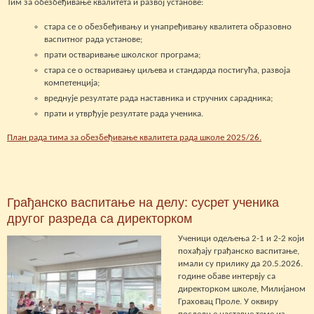
Тим за обезбеђивање квалитета и развој установе:
стара се о обезбеђивању и унапређивању квалитета образовно
васпитног рада установе;
прати остваривање школског програма;
стара се о остваривању циљева и стандарда постигућа, развоја
компетенција;
вреднује резултате рада наставника и стручних сарадника;
прати и утврђује резултате рада ученика.
План рада тима за обезбеђивање квалитета рада школе 2025/26.
Грађанско васпитање на делу: сусрет ученика
другог разреда са директорком
Ученици одељења 2-1 и 2-2 који
похађају грађанско васпитање,
имали су прилику да 20.5.2026.
године обаве интервју са
директорком школе, Милијаном
Граховац Проле. У оквиру