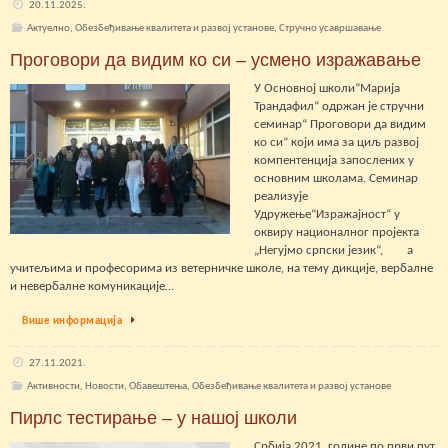
20.11.2025.
Актуелно
,
Обезбеђивање квалитета и развој установе
,
Стручно усавршавање
Проговори да видим ко си – усмено изражавање
У Основној школи“Марија
Трандафил“ одржан је стручни
семинар“ Проговори да видим
ко си“ који има за циљ развој
компентенција запослених у
основним школама. Семинар
реализује
Удружење“Изражајност“ у
оквиру националног пројекта
„Негујмо српски језик“, а
учитељима и професорима из ветерничке школе, на тему дикције, вербалне
и невербалне комуникације…
Више информација
27.11.2021.
Активности
,
Новости
,
Обавештења
,
Обезбеђивање квалитета и развој установе
Пирлс тестирање – у нашој школи
Србија 2021. године по први пут