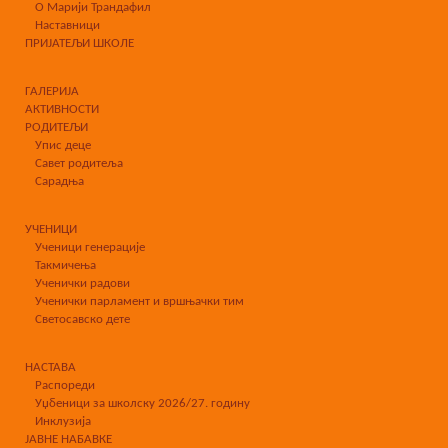
О Марији Трандафил
Наставници
ПРИЈАТЕЉИ ШКОЛЕ
ГАЛЕРИЈА
АКТИВНОСТИ
РОДИТЕЉИ
Упис деце
Савет родитеља
Сарадња
УЧЕНИЦИ
Ученици генерације
Такмичења
Ученички радови
Ученички парламент и вршњачки тим
Светосавско дете
НАСТАВА
Распореди
Уџбеници за школску 2026/27. годину
Инклузија
ЈАВНЕ НАБАВКЕ