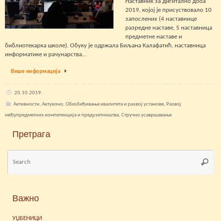
Наставник за дигитално доба
2019, којој је присуствовало 10
запослених (4 наставнице
разредне наставе, 5 наставница
предметне наставе и
библиотекарка школе). Обуку је одржала Биљана Калафатић, наставница
информатике и рачунарства…
Више информација
20.10.2019.
Активности
,
Актуелно
,
Обезбеђивање квалитета и развој установе
,
Развој
међупредметних компетенција и предузетништва
,
Стручно усавршавање
Претрага
Se
Searc
for
Важно
УЏБЕНИЦИ