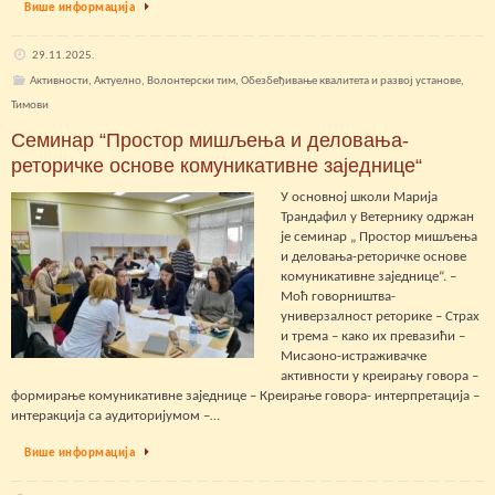
Више информација
29.11.2025.
Активности
,
Актуелно
,
Волонтерски тим
,
Обезбеђивање квалитета и развој установе
,
Тимови
Семинар “Простор мишљења и деловања-
реторичке основе комуникативне заједнице“
У основној школи Марија
Трандафил у Ветернику одржан
је семинар „ Простор мишљења
и деловања-реторичке основе
комуникативне заједнице“. –
Моћ говорништва-
универзалност реторике – Страх
и трема – како их превазићи –
Мисаоно-истраживачке
активности у креирању говора –
формирање комуникативне заједнице – Креирање говора- интерпретација –
интеракција са аудиторијумом –…
Више информација