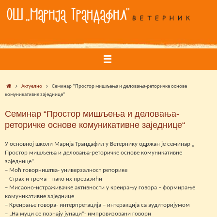
Skip
to
content
Home
Актуелно
Семинар “Простор мишљења и деловања-реторичке основе
комуникативне заједнице“
Семинар “Простор мишљења и деловања-
реторичке основе комуникативне заједнице“
У основној школи Марија Трандафил у Ветернику одржан је семинар „
Простор мишљења и деловања-реторичке основе комуникативне
заједнице“.
– Моћ говорништва- универзалност реторике
– Страх и трема – како их превазићи
– Мисаоно-истраживачке активности у креирању говора – формирање
комуникативне заједнице
– Креирање говора- интерпретација – интеракција са аудиторијумом
– „На муци се познају јунаци“- импровизовани говори