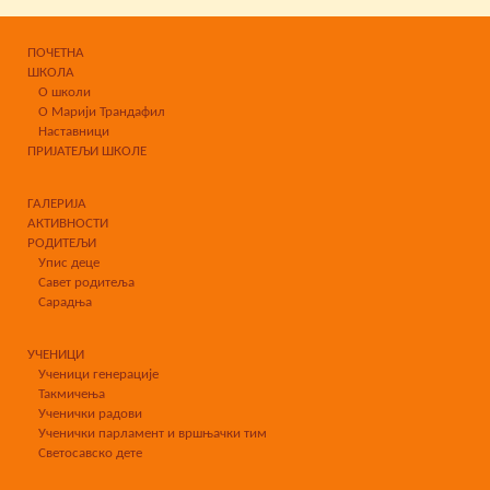
ПОЧЕТНА
ШКОЛА
О школи
О Марији Трандафил
Наставници
ПРИЈАТЕЉИ ШКОЛЕ
ГАЛЕРИЈА
АКТИВНОСТИ
РОДИТЕЉИ
Упис деце
Савет родитеља
Сарадња
УЧЕНИЦИ
Ученици генерације
Такмичења
Ученички радови
Ученички парламент и вршњачки тим
Светосавско дете