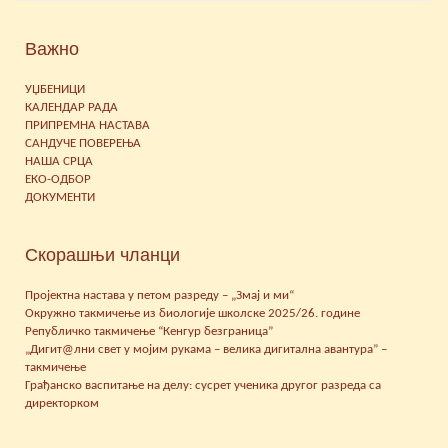
Важно
УЏБЕНИЦИ
КАЛЕНДАР РАДА
ПРИПРЕМНА НАСТАВА
САНДУЧЕ ПОВЕРЕЊА
НАША СРЦА
ЕКО-ОДБОР
ДОКУМЕНТИ
Скорашњи чланци
Пројектна настава у петом разреду – „Змај и ми“
Окружно такмичење из биологије школске 2025/26. године
Републичко такмичење “Кенгур безграница”
„Дигит@лни свет у мојим рукама – велика дигитална авантура” –
такмичење
Грађанско васпитање на делу: сусрет ученика другог разреда са
директорком