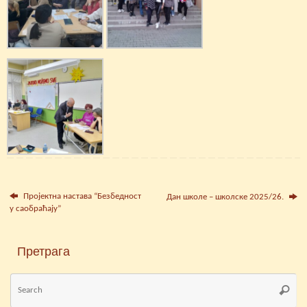
Пројектна настава “Безбедност
Дан школе – школске 2025/26.
у саобраћају”
Претрага
Se
Searc
for