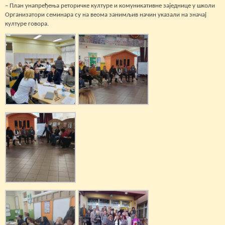
– План унапређења реторичке културе и комуникативне заједнице у школи
Организатори семинара су на веома занимљив начин указали на значај
културе говора.