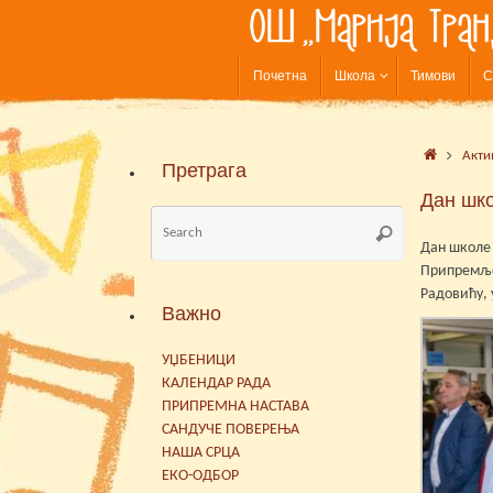
Skip
to
content
Skip
Почетна
Школа
Тимови
С
to
content
Home
Акти
Претрага
Дан шко
Search
Search
for:
Дан школе 
Припремљен
Радовићу, 
Важно
УЏБЕНИЦИ
КАЛЕНДАР РАДА
ПРИПРЕМНА НАСТАВА
САНДУЧЕ ПОВЕРЕЊА
НАША СРЦА
ЕКО-ОДБОР