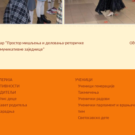
ар “Простор мишљења и деловања-реторичке
Об
омуникативне заједнице“
ЛЕРИЈА
УЧЕНИЦИ
КТИВНОСТИ
Ученици генерације
ОДИТЕЉИ
Такмичења
Упис деце
Ученички радови
Савет родитеља
Ученички парламент и вршњач
Сарадња
тим
Светосавско дете