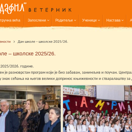
тручна већа
Запослени
Родитељи
Ученици
Настава
А
вности
Дан школе – школске 2025/26.
ле – школске 2025/26.
2025/2026. године.
 је разноврстан програм који је био забаван, занимљив и поучан. Центра
у знак сећања на његов велики допринос књижевности и стваралаштву за 