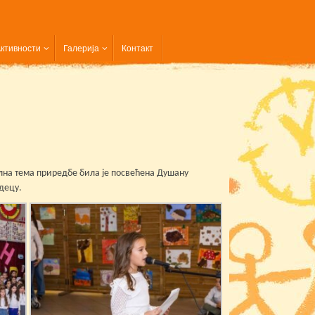
ктивности
Галерија
Контакт
лна тема приредбе била је посвећена Душану
децу.