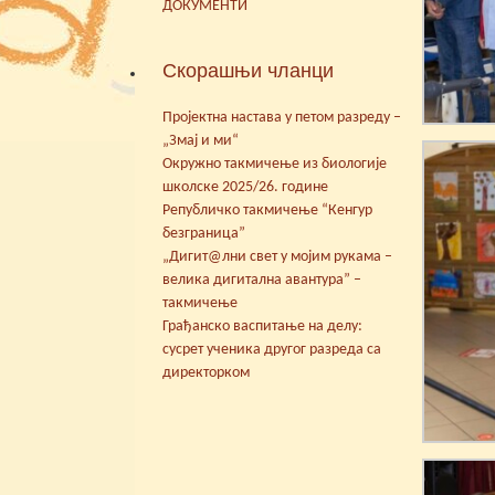
ДОКУМЕНТИ
Скорашњи чланци
Пројектна настава у петом разреду –
„Змај и ми“
Окружно такмичење из биологије
школске 2025/26. године
Републичко такмичење “Кенгур
безграница”
„Дигит@лни свет у мојим рукама –
велика дигитална авантура” –
такмичење
Грађанско васпитање на делу:
сусрет ученика другог разреда са
директорком