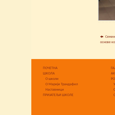
Семин
основе к
ПОЧЕТНА
ГА
ШКОЛА
А
О школи
Р
О Марији Трандафил
Наставници
ПРИЈАТЕЉИ ШКОЛЕ