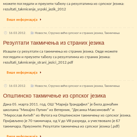
можете погледати и преузети табелу са резултатима из српског језика:
rezultati_takmicenje_srpski_jezik_2012
Више информација
16.03.2012.
Новости
,
Стручно веће српског и страних језика
,
Такмичења
Резултати такмичења из страних језика
Изашли су резултати са такмичења из страних језика. Овде можете
погледати и преузети табелу са резултатима из страних језика:
rezultati_takmicenje_strani_jezici_2012.pdf
Више информација
16.03.2012.
Новости
,
Стручно веће српског и страних језика
,
Такмичења
Општинско такмичење из српског језика
Дана 05. марта 2011. год. ОШ “Марија Трандафил” је била домаћин
школама “Михајло Пупин” из Ветерник, “Десанка Максимовић” и
“Мирослав Антић” из Футога на Општинском такмичењу из српског језика.
Пријављено је 70 такмичара, од V до VIII разреда, а учествовало је 67
такмичара. Преузмите: Резултати такмичења из српског језика (.pdf)
Више информација