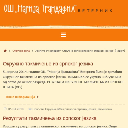
Skip
to
content
Home
Стручна већа
Archive by category "Стручно веће српског и страних језика"
(Page 9)
Окружно такмичење из српског језика
5. априла 2014. године ОШ “Марија Трандафил” Ветерник била је домаћин
Окружног такмичења из српског језика. Такмичило се укупно 336 ученика
од петог до осмог разреда. РЕЗУЛТАТИ ОКРУЖНОГ ТАКМИЧЕЊА ИЗ СРПСКОГ
ЈЕЗИКА (XLS)
Више информација
05.04.2014.
Новости
,
Стручно веће српског и страних језика
,
Такмичења
Резултати такмичења из српског језика
Изашли су резултати са општинског такмичења из српског језика. Овде