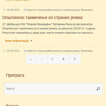
10.05.2011.
Новости
,
Стручно веће српског и страних језика
,
Такмичења
Општинско такмичење из страних језика
27. фебруара ОШ “Марија Трандафил” Ветерник била је организатор
Општинског такмичења из страних језика за школску 2010/11. годину.
Резултате такмичења у виду ранг листе можете преузети из прилога:
Више информација
09.05.2011.
Новости
,
Стручно веће српског и страних језика
,
Такмичења
«
‹
7
8
9
Претрага
Se
Searc
for