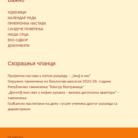
Важно
УЏБЕНИЦИ
КАЛЕНДАР РАДА
ПРИПРЕМНА НАСТАВА
САНДУЧЕ ПОВЕРЕЊА
НАША СРЦА
ЕКО-ОДБОР
ДОКУМЕНТИ
Скорашњи чланци
Пројектна настава у петом разреду – „Змај и ми“
Окружно такмичење из биологије школске 2025/26. године
Републичко такмичење “Кенгур безграница”
„Дигит@лни свет у мојим рукама – велика дигитална авантура” –
такмичење
Грађанско васпитање на делу: сусрет ученика другог разреда са
директорком