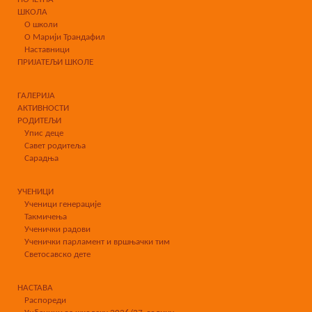
ПОЧЕТНА
ШКОЛА
О школи
О Марији Трандафил
Наставници
ПРИЈАТЕЉИ ШКОЛЕ
ГАЛЕРИЈА
АКТИВНОСТИ
РОДИТЕЉИ
Упис деце
Савет родитеља
Сарадња
УЧЕНИЦИ
Ученици генерације
Такмичења
Ученички радови
Ученички парламент и вршњачки тим
Светосавско дете
НАСТАВА
Распореди