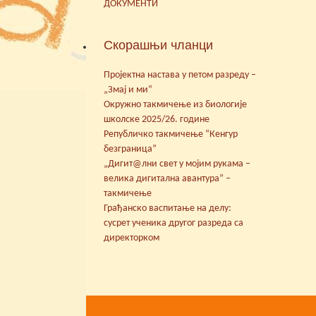
ДОКУМЕНТИ
Скорашњи чланци
Пројектна настава у петом разреду –
„Змај и ми“
Окружно такмичење из биологије
школске 2025/26. године
Републичко такмичење “Кенгур
безграница”
„Дигит@лни свет у мојим рукама –
велика дигитална авантура” –
такмичење
Грађанско васпитање на делу:
сусрет ученика другог разреда са
директорком