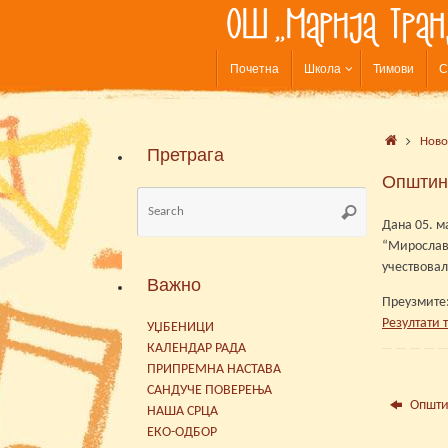
Skip
to
content
Skip
Почетна
Школа
Тимови
С
to
content
Home
Ново
Претрага
Општинс
Search
Search
for:
Дана 05. м
“Мирослав 
учествовал
Важно
Преузмите
Резултати 
УЏБЕНИЦИ
КАЛЕНДАР РАДА
ПРИПРЕМНА НАСТАВА
САНДУЧЕ ПОВЕРЕЊА
Општин
НАША СРЦА
ЕКО-ОДБОР