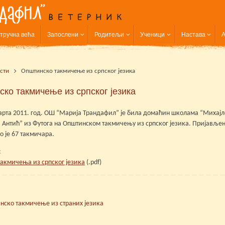
тручна већа
Запослени
Родитељи
Ученици
Настава
А
сти
Општинско такмичење из српског језика
ко такмичење из српског језика
арта 2011. год. ОШ “Марија Трандафил” је била домаћин школама “Михај
Антић” из Футога на Општинском такмичењу из српског језика. Пријављено 
о је 67 такмичара.
:
такмичења из српског језика
(.pdf)
ско такмичење из страних језика