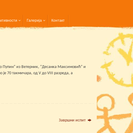
ктивности
Галерија
Контакт
ло Пупин” из Ветерник, “Десанка Максимовић” и
је 70 такмичара, од V до VIII разреда, а
Завршни испит