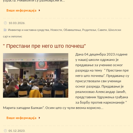
узраста. Реквизити су разноврсни и…
Више информација
10.03.2026.
Инвентар и наставна средства
,
Новости
,
Обавештења
,
Родитељи
,
Савети
,
Школски
сајт и летопис
” Престани пре него што почнеш”
Дана 04.децембра 2023.године
у нашој школи одржано је
предавање за ученике осмог
разреда на тему ” Престани пре
него што почнеш”. Предавању су
присуствовали сви ученици
осмог разреда. Предавање је
реализовао Александар Јанић,
представник Удружења грађана
за борбу против наркоманије ”
Марита западни Балкан”. Осим што су чули веома корисно…
Више информација
05.12.2023.