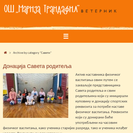
Skip
to
content
Home
Archive by category "Савети"
Донација Савета родитеља
Актив наставника физичког
васпитања овим путем се
захваљује представницима
Савета родитеља и свим
родитељима који су иницирали
куповину и донацију спортских
реквизита за потребе наставе
физичког васпитања. Реквизити
који су донирани биће
употребљени на часовим
физичког васпитања, како ученика старијих разреда, тако и ученика млађег