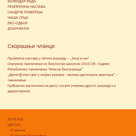
КАЛЕНДАР РАДА
ПРИПРЕМНА НАСТАВА
САНДУЧЕ ПОВЕРЕЊА
НАША СРЦА
ЕКО-ОДБОР
ДОКУМЕНТИ
Скорашњи чланци
Пројектна настава у петом разреду – „Змај и ми“
Окружно такмичење из биологије школске 2025/26. године
Републичко такмичење “Кенгур безграница”
„Дигит@лни свет у мојим рукама – велика дигитална авантура” –
такмичење
Грађанско васпитање на делу: сусрет ученика другог разреда са
директорком
ПОЧЕТНА
ШКОЛА
О школи
О Марији Трандафил