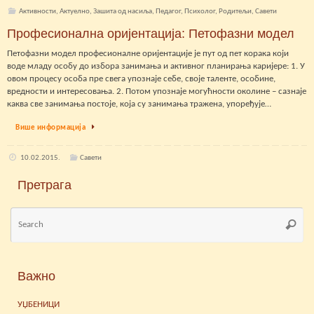
Активности
,
Актуелно
,
Зашита од насиља
,
Педагог
,
Психолог
,
Родитељи
,
Савети
Професионална оријентација: Петофазни модел
Петофазни модел професионалне оријентације је пут од пет корака који
воде младу особу до избора занимања и активног планирања каријере: 1. У
овом процесу особа пре свега упознаје себе, своје таленте, особине,
вредности и интересовања. 2. Потом упознаје могућности околине – сазнаје
каква све занимања постоје, која су занимања тражена, упоређује…
Више информација
10.02.2015.
Савети
Претрага
Se
Searc
for
Важно
УЏБЕНИЦИ