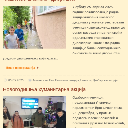
У суботу 26. априла 2025.
године реализована је радна
акција чишћења школског
дворишта у коме су учествовали
ученици наше школе од првог до
осмог разреда у пратњи својих
одељењских старешина и
директорке школе. Ова радна
акција је била неопходна како
би очистили наше двориште и
уредили два цветњака који красе…
Више информација
05.05.2025.
Активности
,
Еко
,
Еколошка секција
,
Новости
,
Цвећарска секција
Новогодишња хуманитарна акција
Одабрани ученици,
представници Ученичког
парламента и Вршњачког тима,
23. децембра, у пратњи
педагога Јелене Ковачевић и
психолога Драгане Атанасковић,