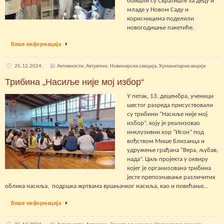
обишли су Свратиште за децу и
младе у Новом Саду и
корисницима поделили
новогодишње пакетиће.
Више информација
25.12.2024.
Активности
,
Актуелно
,
Новинарска секција
,
Хуманитарне акције
Трибина „Насиље није мој избор“
У петак, 13. децембра, ученици
шестог разреда присуствовали
су трибини “Насиље није мој
избор”, коју је реализовао
инклузивни хор “Исон” под
вођством Мише Близанца и
удружење грађана “Вера, љубав,
нада”. Циљ пројекта у оквиру
којег је организована трибина
јесте препознавање различитих
облика насиља, подршка жртвама вршњачког насиља, као и повећање…
Више информација