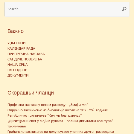
Se
Searc
for
Важно
УЏБЕНИЦИ
КАЛЕНДАР РАДА
ПРИПРЕМНА НАСТАВА
САНДУЧЕ ПОВЕРЕЊА
НАША СРЦА
ЕКО-ОДБОР
ДОКУМЕНТИ
Скорашњи чланци
Пројектна настава у петом разреду – „Змај и ми“
Окружно такмичење из биологије школске 2025/26. године
Републичко такмичење “Кенгур безграница”
„Дигит@лни свет у мојим рукама – велика дигитална авантура” –
такмичење
Грађанско васпитање на делу: сусрет ученика другог разреда са