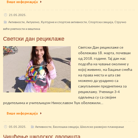
Више информација
21.05.2025.
Активности
,
Актуелно
,
Културне и спортске активности
,
Спортска секција
,
Стручно
веће уметности и вештина
Светски дан рециклаже
Светски Дан рециклаже се
обележава 18. марта, почевши
од 2018. године. Тај дан нас
подсећа на чување околине у
којој живимо, на бацање смећа
на права места и шта све
можемо да урадимо са
сакупљеним предметима за
рециклажу. Ученици 3-4
одељења су са својим
родитељима и учитељицом Нинославом Ћук обележили…
Више информација
05.05.2025.
Активности
,
Еколошка секција
,
Школско развојно планирање
Чишћење школског дворишта