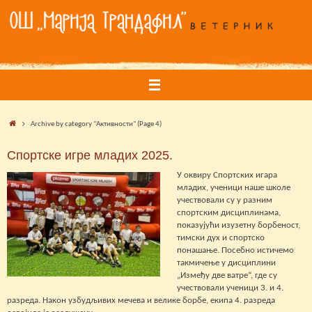
Skip
to
content
Home
Archive by category "Активности"
(Page 4)
Спортске игре младих 2025.
У оквиру Спортских игара
младих, ученици наше школе
учествовали су у разним
спортским дисциплинама,
показујући изузетну борбеност,
тимски дух и спортско
понашање. Посебно истичемо
такмичење у дисциплини
„Између две ватре“, где су
учествовали ученици 3. и 4.
разреда. Након узбудљивих мечева и велике борбе, екипа 4. разреда