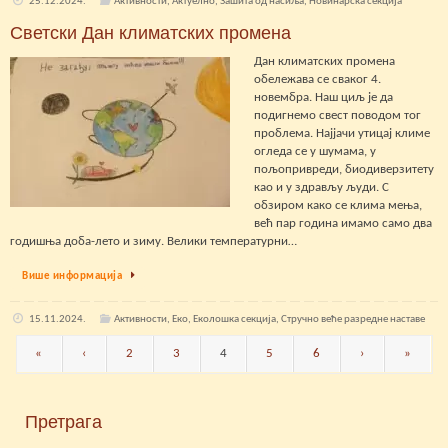
25.12.2024.
Активности
,
Актуелно
,
Зашита од насиља
,
Новинарска секција
Светски Дан климатских промена
Дан климатских промена
обележава се сваког 4.
новембра. Наш циљ је да
подигнемо свест поводом тог
проблема. Најјачи утицај климе
огледа се у шумама, у
пољопривреди, биодиверзитету
као и у здрављу људи. С
обзиром како се клима мења,
већ пар година имамо само два
годишња доба-лето и зиму. Велики температурни…
Више информација
15.11.2024.
Активности
,
Еко
,
Еколошка секција
,
Стручно веће разредне наставе
«
‹
2
3
4
5
6
›
»
Претрага