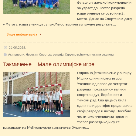
футсала у женској конкуренцији
за узраст до шестог разреда
наше ученице су освојиле 2.
место. Данас на Спортском дану
у Футогу, наши ученици су такође остварили запажене резултате:…
Више информација
26.05.2025.
Активности
,
Новости
,
Спортска секција
,
Стручно веће уметности и вештина
Такмичење – Мале олимпијске игре
Одржано је такмичење у оквиру
Малих олимпијских игара.
Ученици од првог до четвртог
разреда показали су велики
спортски дух, борбеност и
тимски рад. Сва деца су била
одлична и достојно представила
своје разреде и школу. Посебно
честитамо ученицима првог и
трећег разреда који су се
пласирали на Међуокружно такмичење. Желимо…