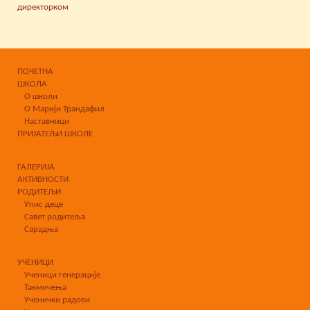
директорком
ПОЧЕТНА
ШКОЛА
О школи
О Марији Трандафил
Наставници
ПРИЈАТЕЉИ ШКОЛЕ
ГАЛЕРИЈА
АКТИВНОСТИ
РОДИТЕЉИ
Упис деце
Савет родитеља
Сарадња
УЧЕНИЦИ
Ученици генерације
Такмичења
Ученички радови