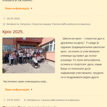
освојила је заслужену…
Више информација
30.05.2025.
Активности
,
Актуелно
,
Спортска секција
,
Стручно веће уметности и вештина
Крос 2025.
Школски крос – спортски дух и
дружење на делу! У среду је
одржан традиционални школски
крос, на коме су учествовали
ученици од првог до осмог
разреда. Уз пуно ентузијазма,
осмеха и спортског духа, наши
ђаци су показали да је
најважније учествовати, трудити
се и подржавати једни друге.
Честитамо свим ученицима који…
Више информација
29.05.2025.
Активности
,
Стручно веће уметности и вештина