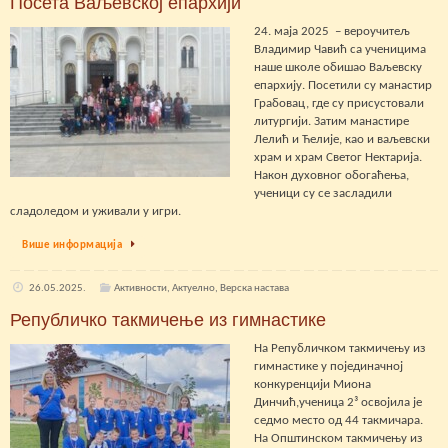
Посета Ваљевској епархији
24. маја 2025 – вероучитељ
Владимир Чавић са ученицима
наше школе обишао Ваљевску
епархију. Посетили су манастир
Грабовац, где су присустовали
литургији. Затим манастире
Лелић и Ћелије, као и ваљевски
храм и храм Светог Нектарија.
Након духовног обогаћења,
ученици су се засладили
сладоледом и уживали у игри.
Више информација
26.05.2025.
Активности
,
Актуелно
,
Верска настава
Републичко такмичење из гимнастике
На Републичком такмичењу из
гимнастике у појединачној
конкуренцији Миона
Динчић,ученица 2³ освојила је
седмо место од 44 такмичара.
На Општинском такмичењу из