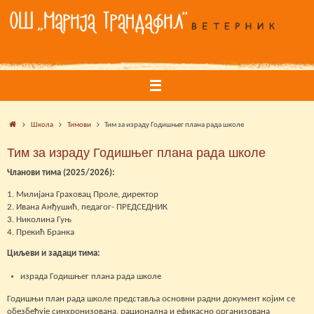
Skip
to
content
Home
Школа
Тимови
Тим за израду Годишњег плана рада школе
Тим за израду Годишњег плана рада школе
Чланови тима (2025/2026):
1. Милијана Граховац Проле, директор
2. Ивана Анђушић, педагог- ПРЕДСЕДНИК
3. Николина Гуњ
4. Прекић Бранка
Циљеви и задаци тима:
израда Годишњег плана рада школе
Годишњи план рада школе представља основни радни документ којим се
обезбеђује синхронизована, рационална и ефикасно организована