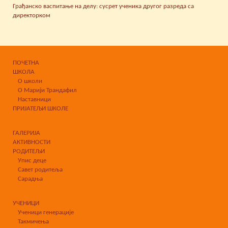
Грађанско васпитање на делу: сусрет ученика другог разреда са
директорком
ПОЧЕТНА
ШКОЛА
О школи
О Марији Трандафил
Наставници
ПРИЈАТЕЉИ ШКОЛЕ
ГАЛЕРИЈА
АКТИВНОСТИ
РОДИТЕЉИ
Упис деце
Савет родитеља
Сарадња
УЧЕНИЦИ
Ученици генерације
Такмичења