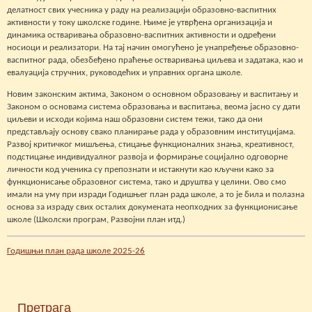
делатност свих учесника у раду на реализацији образовно-васпитних
активности у току школске године. Њиме је утврђена организација и
динамика остваривања образовно-васпитних активности и одређени
носиоци и реализатори. На тај начин омогућено је унапређење образовно-
васпитног рада, обезбеђено праћење остваривања циљева и задатака, као и
евалуација стручних, руководећих и управних органа школе.
Новим законским актима, Законом о основном образовању и васпитању и
Законом о основама система образовања и васпитања, веома јасно су дати
циљеви и исходи којима наш образовни систем тежи, тако да они
представљају основу свако планирање рада у образовним институцијама.
Развој критичког мишљења, стицање функционалних знања, креативност,
подстицање индивидуалног развоја и формирање социјално одговорне
личности код ученика су препознати и истакнути као кључни како за
функционисање образовног система, тако и друштва у целини. Ово смо
имали на уму при изради Годишњег план рада школе, а то је била и полазна
основа за израду свих осталих докумената неопходних за функционисање
школе (Школски програм, Развојни план итд.)
Годишњи план рада школе 2025-26
Претрага