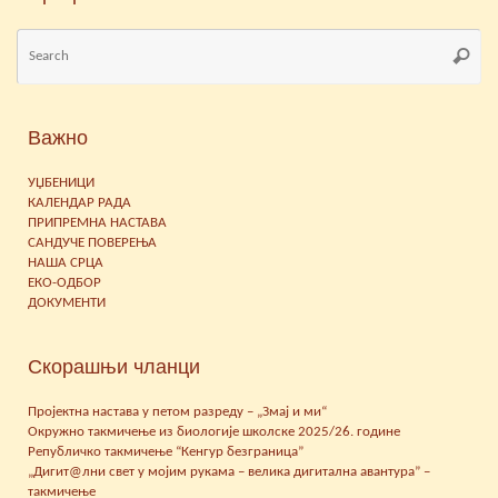
Se
Searc
for
Важно
УЏБЕНИЦИ
КАЛЕНДАР РАДА
ПРИПРЕМНА НАСТАВА
САНДУЧЕ ПОВЕРЕЊА
НАША СРЦА
ЕКО-ОДБОР
ДОКУМЕНТИ
Скорашњи чланци
Пројектна настава у петом разреду – „Змај и ми“
Окружно такмичење из биологије школске 2025/26. године
Републичко такмичење “Кенгур безграница”
„Дигит@лни свет у мојим рукама – велика дигитална авантура” –
такмичење