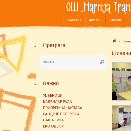
Skip
to
content
Skip
Почетна
Школа
Тимови
С
to
content
Home
Гале
Претрага
Шивење
Search
Search
for:
Важно
УЏБЕНИЦИ
КАЛЕНДАР РАДА
ПРИПРЕМНА НАСТАВА
САНДУЧЕ ПОВЕРЕЊА
НАША СРЦА
ЕКО-ОДБОР