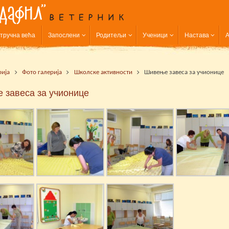
тручна већа
Запослени
Родитељи
Ученици
Настава
А
рија
Фото галерија
Школске активности
Шивење завеса за учионице
 завеса за учионице