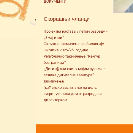
ДОКУМЕНТИ
Скорашњи чланци
Пројектна настава у петом разреду –
„Змај и ми“
Окружно такмичење из биологије
школске 2025/26. године
Републичко такмичење “Кенгур
безграница”
„Дигит@лни свет у мојим рукама –
велика дигитална авантура” –
такмичење
Грађанско васпитање на делу:
сусрет ученика другог разреда са
директорком