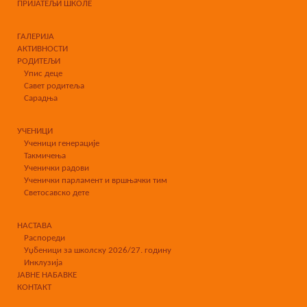
ПРИЈАТЕЉИ ШКОЛЕ
ГАЛЕРИЈА
АКТИВНОСТИ
РОДИТЕЉИ
Упис деце
Савет родитеља
Сарадња
УЧЕНИЦИ
Ученици генерације
Такмичења
Ученички радови
Ученички парламент и вршњачки тим
Светосавско дете
НАСТАВА
Распореди
Уџбеници за школску 2026/27. годину
Инклузија
ЈАВНЕ НАБАВКЕ
КОНТАКТ