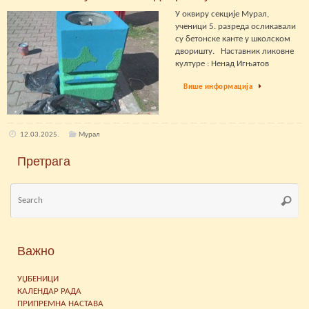
У оквиру секције Мурал,
ученици 5. разреда осликавали
су бетонске канте у школском
дворишту. Наставник ликовне
културе : Ненад Игњатов
Више информација
12.03.2025.
Мурал
Претрага
Se
Searc
for
Важно
УЏБЕНИЦИ
КАЛЕНДАР РАДА
ПРИПРЕМНА НАСТАВА