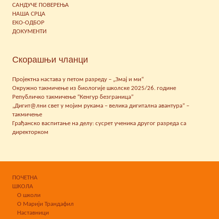
САНДУЧЕ ПОВЕРЕЊА
НАША СРЦА
ЕКО-ОДБОР
ДОКУМЕНТИ
Скорашњи чланци
Пројектна настава у петом разреду – „Змај и ми“
Окружно такмичење из биологије школске 2025/26. године
Републичко такмичење “Кенгур безграница”
„Дигит@лни свет у мојим рукама – велика дигитална авантура” –
такмичење
Грађанско васпитање на делу: сусрет ученика другог разреда са
директорком
ПОЧЕТНА
ШКОЛА
О школи
О Марији Трандафил
Наставници