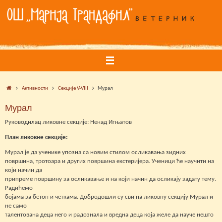
Skip
to
content
Home
Активности
Секције V-VIII
Мурал
Мурал
Руководилац ликовне секције: Ненад Игњатов
План ликовне секције:
Мурал је да ученике упозна са новим стилом осликавања зидних
површина, тротоара и других површина екстеријера. Ученици ће научити на
који начин да
припреме површину за осликавање и на који начин да осликају задату тему.
Радићемо
бојама за бетон и четкама. Добродошли су сви на ликовну секцију Мурал и
не само
талентована деца него и радознала и вредна деца која желе да науче нешто