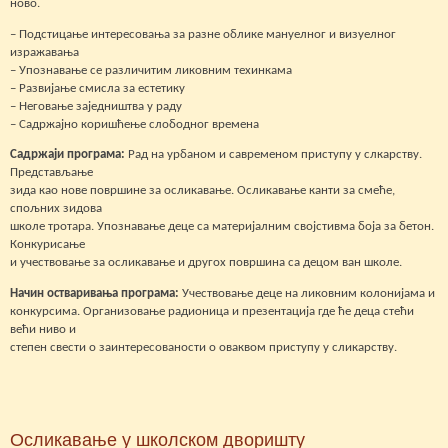
ново.
– Подстицање интересовања за разне облике мануелног и визуелног
изражавања
– Упознавање се различитим ликовним техинкама
– Развијање смисла за естетику
– Неговање заједништва у раду
– Садржајно коришћење слободног времена
Садржаји програма:
Рад на урбаном и савременом приступу у слкарству.
Представљање
зида као нове површине за осликавање. Осликавање канти за смеће,
спољних зидова
школе тротара. Упознавање деце са материјалним својстивма боја за бетон.
Конкурисање
и учествовање за осликавање и другох површина са децом ван школе.
Начин остваривања програма:
Учествовање деце на ликовним колонијама и
конкурсима. Организовање радионица и презентација где ће деца стећи
већи ниво и
степен свести о заинтересованости о оваквом приступу у сликарству.
Осликавање у школском дворишту