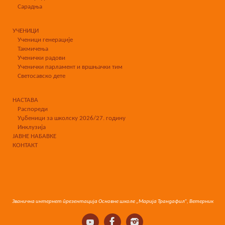
Сарадња
УЧЕНИЦИ
Ученици генерације
Такмичења
Ученички радови
Ученички парламент и вршњачки тим
Светосавско дете
НАСТАВА
Распореди
Уџбеници за школску 2026/27. годину
Инклузија
ЈАВНЕ НАБАВКЕ
КОНТАКТ
Званична интернет презентација Основне школе „Марија Трандафил”, Ветерник