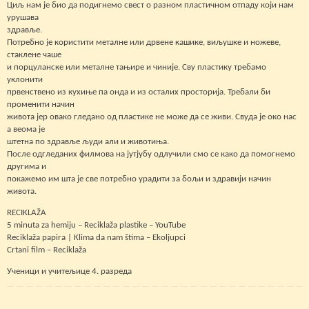
Циљ нам је био да подигнемо свест о разном пластичном отпаду који нам
урушава
здравље.
Потребно је користити металне или дрвене кашике, виљушке и ножеве,
стаклене чаше
и порцуланске или металне тањире и чиније. Сву пластику требамо
уклонити
првенствено из кухиње па онда и из осталих просторија. Требали би
променити начин
живота јер овако гледано од пластике не може да се живи. Свуда је око нас
а веома је
штетна по здравље људи али и животиња.
После одгледаних филмова на јутјубу одлучили смо се како да помогнемо
другима и
покажемо им шта је све потребно урадити за бољи и здравији начин
живота.
RECIKLAŽA
5 minuta za hemiju – Reciklaža plastike – YouTube
Reciklaža papira | Klima da nam štima – Ekoljupci
Crtani film – Reciklaža
Ученици и учитељице 4. разреда