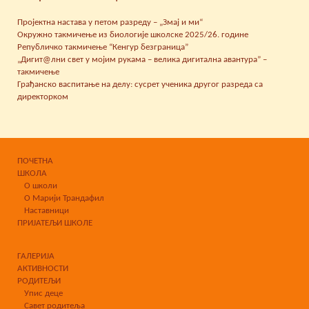
Пројектна настава у петом разреду – „Змај и ми“
Окружно такмичење из биологије школске 2025/26. године
Републичко такмичење “Кенгур безграница”
„Дигит@лни свет у мојим рукама – велика дигитална авантура” –
такмичење
Грађанско васпитање на делу: сусрет ученика другог разреда са
директорком
ПОЧЕТНА
ШКОЛА
О школи
О Марији Трандафил
Наставници
ПРИЈАТЕЉИ ШКОЛЕ
ГАЛЕРИЈА
АКТИВНОСТИ
РОДИТЕЉИ
Упис деце
Савет родитеља