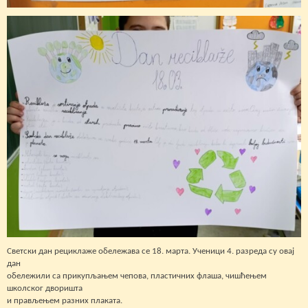
Светски дан рециклаже обележава се 18. марта. Ученици 4. разреда су овај
дан
обележили са прикупљањем чепова, пластичних флаша, чишћењем
школског дворишта
и прављењем разних плаката.