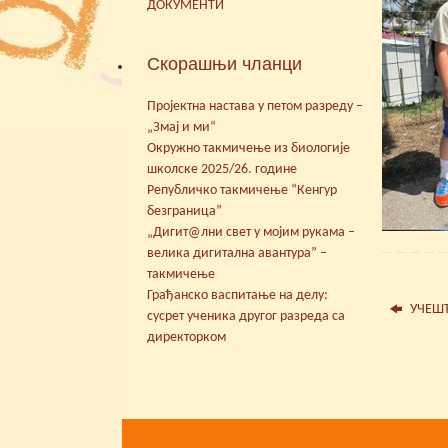
ДОКУМЕНТИ
Скорашњи чланци
Пројектна настава у петом разреду –
„Змај и ми“
Окружно такмичење из биологије
школске 2025/26. године
Републичко такмичење “Кенгур
безграница”
„Дигит@лни свет у мојим рукама –
велика дигитална авантура” –
такмичење
Грађанско васпитање на делу:
УЧЕШЋ
сусрет ученика другог разреда са
директорком