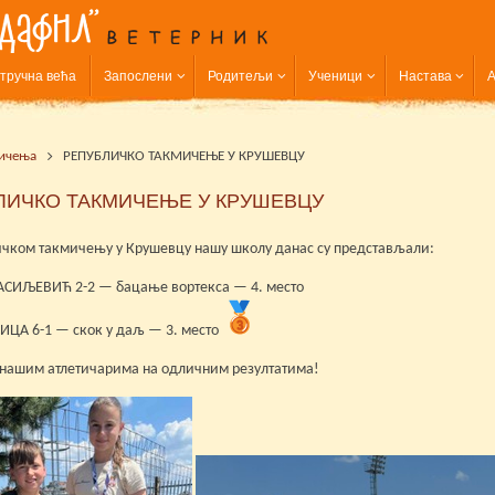
тручна већа
Запослени
Родитељи
Ученици
Настава
А
ичења
РЕПУБЛИЧКО ТАКМИЧЕЊЕ У КРУШЕВЦУ
ЛИЧКО ТАКМИЧЕЊЕ У КРУШЕВЦУ
ичком такмичењу у Крушевцу нашу школу данас су представљали:
ИЉЕВИЋ 2-2 — бацање вортекса — 4. место
ЦА 6-1 — скок у даљ — 3. место
 нашим атлетичарима на одличним резултатима!