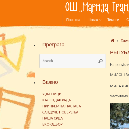
Skip
to
content
Skip
Почетна
Школа
Тимови
С
to
content
Home
Такм
Претрага
РЕПУБ
Search
Search
for:
На републ
МИЛОШ ВАС
Важно
МИЛА ЛИСИ
УЏБЕНИЦИ
Честитамо
КАЛЕНДАР РАДА
ПРИПРЕМНА НАСТАВА
САНДУЧЕ ПОВЕРЕЊА
НАША СРЦА
ЕКО-ОДБОР