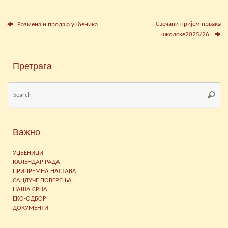
Свечани пријем првака
Размена и продаја уџбеника
школске2025/26.
Претрага
Se
Searc
for
Важно
УЏБЕНИЦИ
КАЛЕНДАР РАДА
ПРИПРЕМНА НАСТАВА
САНДУЧЕ ПОВЕРЕЊА
НАША СРЦА
ЕКО-ОДБОР
ДОКУМЕНТИ