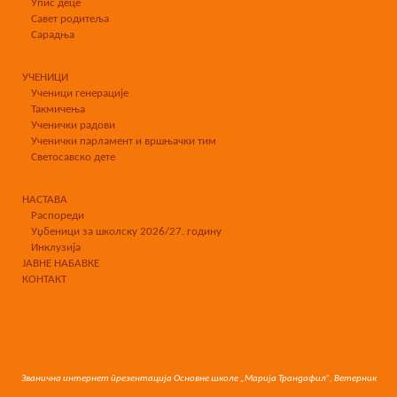
Упис деце
Савет родитеља
Сарадња
УЧЕНИЦИ
Ученици генерације
Такмичења
Ученички радови
Ученички парламент и вршњачки тим
Светосавско дете
НАСТАВА
Распореди
Уџбеници за школску 2026/27. годину
Инклузија
ЈАВНЕ НАБАВКЕ
КОНТАКТ
Званична интернет презентација Основне школе „Марија Трандафил”, Ветерник