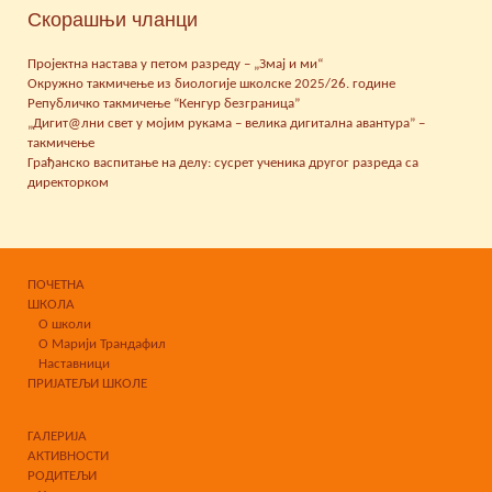
Скорашњи чланци
Пројектна настава у петом разреду – „Змај и ми“
Окружно такмичење из биологије школске 2025/26. године
Републичко такмичење “Кенгур безграница”
„Дигит@лни свет у мојим рукама – велика дигитална авантура” –
такмичење
Грађанско васпитање на делу: сусрет ученика другог разреда са
директорком
ПОЧЕТНА
ШКОЛА
О школи
О Марији Трандафил
Наставници
ПРИЈАТЕЉИ ШКОЛЕ
ГАЛЕРИЈА
АКТИВНОСТИ
РОДИТЕЉИ