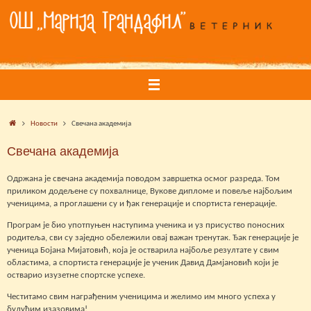
Skip
to
content
Home
Новости
Свечана академија
Свечана академија
Одржана је свечана академија поводом завршетка осмог разреда. Том
приликом додељене су похвалнице, Вукове дипломе и повеље најбољим
ученицима, а проглашени су и ђак генерације и спортиста генерације.
Програм је био употпуњен наступима ученика и уз присуство поносних
родитеља, сви су заједно обележили овај важан тренутак. Ђак генерације је
ученица Бојана Мијатовић, која је остварила најбоље резултате у свим
областима, а спортиста генерације је ученик Давид Дамјановић који је
остварио изузетне спортске успехе.
Честитамо свим награђеним ученицима и желимо им много успеха у
будућим изазовима!