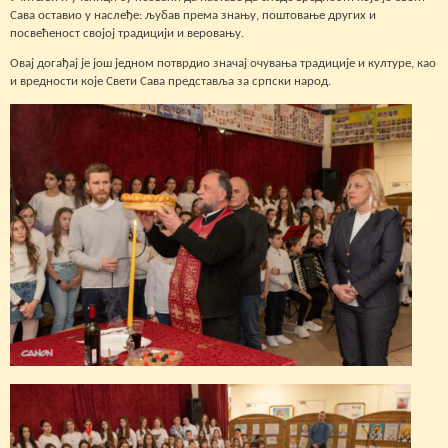
Сава оставио у наслеђе: љубав према знању, поштовање других и
посвећеност својој традицији и веровању.
Овај догађај је још једном потврдио значај очувања традиције и културе, као
и вредности које Свети Сава представља за српски народ.