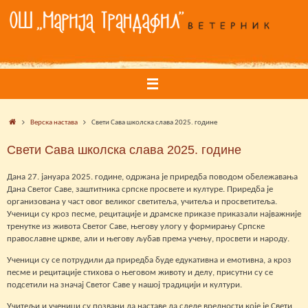
Skip
to
content
Home
Верска настава
Свети Сава школска слава 2025. године
Свети Сава школска слава 2025. године
Дана 27. јануара 2025. године, одржана је приредба поводом обележавања
Дана Светог Саве, заштитника српске просвете и културе. Приредба је
организована у част овог великог светитеља, учитеља и просветитеља.
Ученици су кроз песме, рецитације и драмске приказе приказали најважније
тренутке из живота Светог Саве, његову улогу у формирању Српске
православне цркве, али и његову љубав према учењу, просвети и народу.
Ученици су се потрудили да приредба буде едукативна и емотивна, а кроз
песме и рецитације стихова о његовом животу и делу, присутни су се
подсетили на значај Светог Саве у нашој традицији и култури.
Учитељи и ученици су позвани да наставе да следе вредности које је Свети