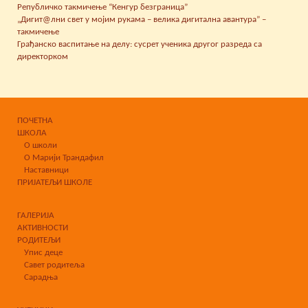
Републичко такмичење “Кенгур безграница”
„Дигит@лни свет у мојим рукама – велика дигитална авантура” –
такмичење
Грађанско васпитање на делу: сусрет ученика другог разреда са
директорком
ПОЧЕТНА
ШКОЛА
О школи
О Марији Трандафил
Наставници
ПРИЈАТЕЉИ ШКОЛЕ
ГАЛЕРИЈА
АКТИВНОСТИ
РОДИТЕЉИ
Упис деце
Савет родитеља
Сарадња