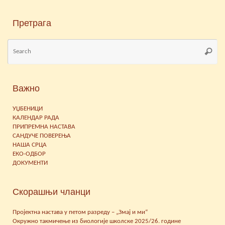
Претрага
Se
Searc
for
Важно
УЏБЕНИЦИ
КАЛЕНДАР РАДА
ПРИПРЕМНА НАСТАВА
САНДУЧЕ ПОВЕРЕЊА
НАША СРЦА
ЕКО-ОДБОР
ДОКУМЕНТИ
Скорашњи чланци
Пројектна настава у петом разреду – „Змај и ми“
Окружно такмичење из биологије школске 2025/26. године