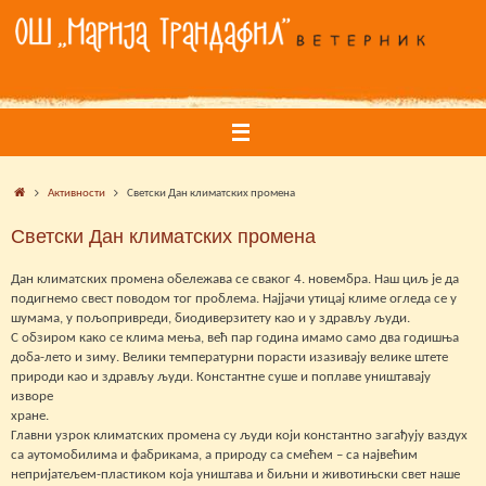
Skip
to
content
Home
Активности
Светски Дан климатских промена
Светски Дан климатских промена
Дан климатских промена обележава се сваког 4. новембра. Наш циљ је да
подигнемо свест поводом тог проблема. Најјачи утицај климе огледа се у
шумама, у пољопривреди, биодиверзитету као и у здрављу људи.
С обзиром како се клима мења, већ пар година имамо само два годишња
доба-лето и зиму. Велики температурни порасти изазивају велике штете
природи као и здрављу људи. Константне суше и поплаве уништавају
изворе
хране.
Главни узрок климатских промена су људи који константно загађују ваздух
са аутомобилима и фабрикама, а природу са смећем – са највећим
непријатељем-пластиком која уништава и биљни и животињски свет наше