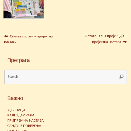
Ортогонална пројекција –
Сунчев систем – пројектна
настава
пројектна настава
Претрага
Se
Searc
for
Важно
УЏБЕНИЦИ
КАЛЕНДАР РАДА
ПРИПРЕМНА НАСТАВА
САНДУЧЕ ПОВЕРЕЊА