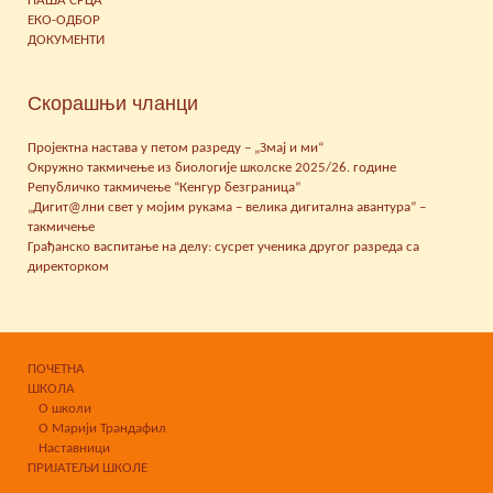
НАША СРЦА
ЕКО-ОДБОР
ДОКУМЕНТИ
Скорашњи чланци
Пројектна настава у петом разреду – „Змај и ми“
Окружно такмичење из биологије школске 2025/26. године
Републичко такмичење “Кенгур безграница”
„Дигит@лни свет у мојим рукама – велика дигитална авантура” –
такмичење
Грађанско васпитање на делу: сусрет ученика другог разреда са
директорком
ПОЧЕТНА
ШКОЛА
О школи
О Марији Трандафил
Наставници
ПРИЈАТЕЉИ ШКОЛЕ