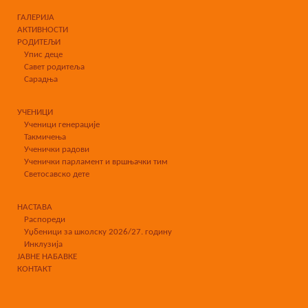
ГАЛЕРИЈА
АКТИВНОСТИ
РОДИТЕЉИ
Упис деце
Савет родитеља
Сарадња
УЧЕНИЦИ
Ученици генерације
Такмичења
Ученички радови
Ученички парламент и вршњачки тим
Светосавско дете
НАСТАВА
Распореди
Уџбеници за школску 2026/27. годину
Инклузија
ЈАВНЕ НАБАВКЕ
КОНТАКТ