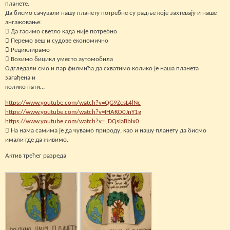
планете.
Да бисмо сачували нашу планету потребне су радње које захтевају и наше
ангажовање:
 Да гасимо светло када није потребно
 Перемо веш и судове економично
 Рециклирамо
 Возимо бицикл уместо аутомобила
Одгледали смо и пар филмића да схватимо колико је наша планета
загађена и
колико пати…
https://www.youtube.com/watch?v=QG9ZcsL4lNc
https://www.youtube.com/watch?v=IHAKO0JnY1g
https://www.youtube.com/watch?v=_DQsIaBblx0
 На нама самима је да чувамо природу, као и нашу планету да бисмо
имали где да живимо.
Актив трећег разреда