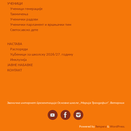
УЧЕНИЦИ
Ученици генерације
Такмичења
Ученички радови
Ученички парламент и вршњачки тим
Светосавско дете
НАСТАВА
Распореди
Уџбеници за школску 2026/27. годину
Инклузија
ЈАВНЕ НАБАВКЕ
КОНТАКТ
Званична интернет презентација Основне школе „Марија Трандафил”, Ветерник
Powered by
Tempera
&
WordPress.