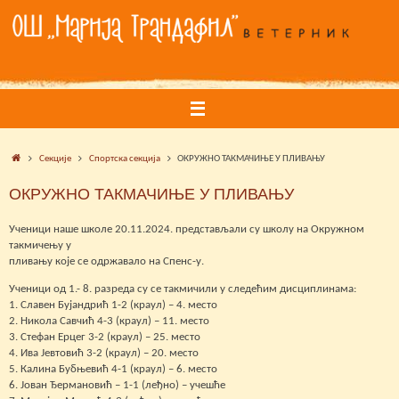
Skip
to
content
Home
Секције
Спортска секција
ОКРУЖНО ТАКМАЧИЊЕ У ПЛИВАЊУ
ОКРУЖНО ТАКМАЧИЊЕ У ПЛИВАЊУ
Ученици наше школе 20.11.2024. представљали су школу на Окружном
такмичењу у
пливању које се одржавало на Спенс-у.
Ученици од 1.- 8. разреда су се такмичили у следећим дисциплинама:
1. Славен Бујандрић 1-2 (краул) – 4. место
2. Никола Савчић 4-3 (краул) – 11. место
3. Стефан Ерцег 3-2 (краул) – 25. место
4. Ива Јевтовић 3-2 (краул) – 20. место
5. Калина Бубњевић 4-1 (краул) – 6. место
6. Јован Ђермановић – 1-1 (леђно) – учешће