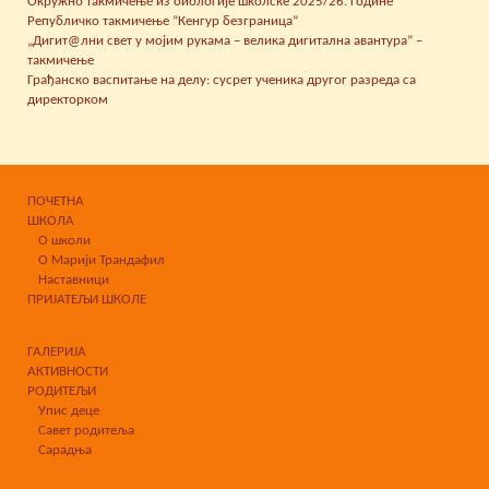
Окружно такмичење из биологије школске 2025/26. године
Републичко такмичење “Кенгур безграница”
„Дигит@лни свет у мојим рукама – велика дигитална авантура” –
такмичење
Грађанско васпитање на делу: сусрет ученика другог разреда са
директорком
ПОЧЕТНА
ШКОЛА
О школи
О Марији Трандафил
Наставници
ПРИЈАТЕЉИ ШКОЛЕ
ГАЛЕРИЈА
АКТИВНОСТИ
РОДИТЕЉИ
Упис деце
Савет родитеља
Сарадња