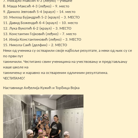
7. Михајло Максић 4-3 (леђно) – учешће
8. Маша Максић 4-3 (леђно) – 9. место
9. Данило Јевтовић 5-4 (краул) – 14. место
10. Милош Бујандрић 5-2 (краул) – 3. МЕСТО
11. Давид Божендић 6-4 (краул) – 10. место
12. Лука Вукотић 6-2 (краул) – 3. МЕСТО
13. Константин Гојковић (леђно) – 7. место
14. Илија Константиновић (леђно) – 3. МЕСТО
15. Никола Саић (делфин) – 2. МЕСТО
Неки од ученика су остварили своје најбоље резултате, а неки од њих су се
по први пут
такмичили. Честитамо свим ученицима на учествовању и представљању
наше школе на
такмичењу и наравно на оствареним одличним резултатима.
ЧЕСТИТАМО!
Наставнице Анђелија Кужић и Торбица Војка