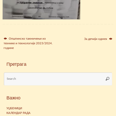
Општинско такмичење из
За дечији одмех
технике и технологије 2023/2024.
године
Претрага
Se
Searc
for
Важно
УЏБЕНИЦИ
КАЛЕНДАР РАДА