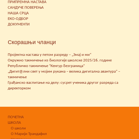
ПРИПРЕМНА НАСТАВА
САНДУЧЕ ПОВЕРЕЊА
НАША СРЦА
ЕКО-ОДБОР
ДОКУМЕНТИ
Скорашњи чланци
Пројектна настава у петом разреду – „Змај и ми“
Окружно такмичење из биологије школске 2025/26. године
Републичко такмичење “Кенгур безграница”
„Дигит@лни свет у мојим рукама – велика дигитална авантура” –
такмичење
Грађанско васпитање на делу: сусрет ученика другог разреда са
директорком
ПОЧЕТНА
ШКОЛА
О школи
О Марији Трандафил