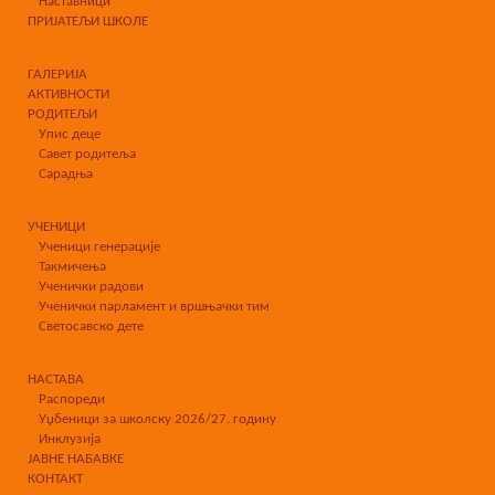
Наставници
ПРИЈАТЕЉИ ШКОЛЕ
ГАЛЕРИЈА
АКТИВНОСТИ
РОДИТЕЉИ
Упис деце
Савет родитеља
Сарадња
УЧЕНИЦИ
Ученици генерације
Такмичења
Ученички радови
Ученички парламент и вршњачки тим
Светосавско дете
НАСТАВА
Распореди
Уџбеници за школску 2026/27. годину
Инклузија
ЈАВНЕ НАБАВКЕ
КОНТАКТ