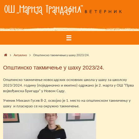
Skip
to
content
Home
Актуелно
Општинско такмичење у шаху 2023/24.
Општинско такмичење у шаху 2023/24.
Општинско такмичење новосадских основних школа у шаху за школску
2023/2024. годину (појединачно и екипно) одржано је 2. марта у ОШ “Прва
војвођанска бригада” у Новом Саду.
Ученик Михаил Гусев 8-2, освојио је 1. место на општинском такмичењу у
шаху и пласирао се на окружно такмичење.