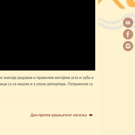
е значаја редовне и правилне хигијене уста и зуба и
ници су се нашли и у улози репортера. Потражили су
Дан против вршњачког насиља