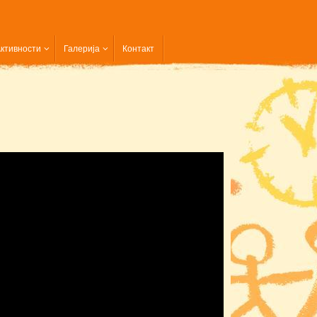
ктивности
Галерија
Контакт