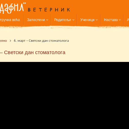
тручна већа
Запослени
Родитељи
Ученици
Настава
А
елно
6. март – Светски дан стоматолога
 – Светски дан стоматолога