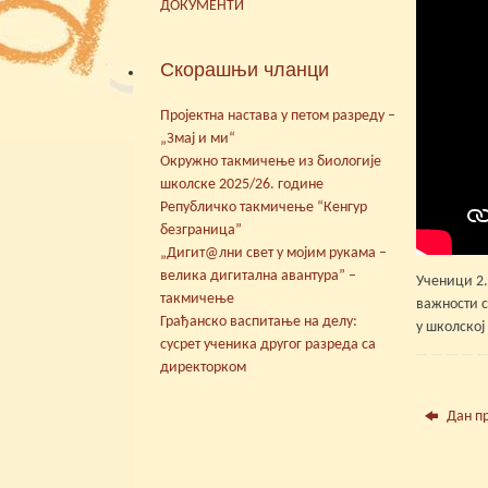
ДОКУМЕНТИ
Скорашњи чланци
Пројектна настава у петом разреду –
„Змај и ми“
Окружно такмичење из биологије
школске 2025/26. године
Републичко такмичење “Кенгур
безграница”
„Дигит@лни свет у мојим рукама –
велика дигитална авантура” –
Ученици 2.
такмичење
важности с
Грађанско васпитање на делу:
у школској
сусрет ученика другог разреда са
директорком
Дан п