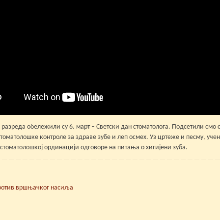
 разреда обележили су 6. март – Светски дан стоматолога. Подсетили смо с
томатолошке контроле за здраве зубе и леп осмех. Уз цртеже и песму, уче
 стоматолошкој ординацији одговоре на питања о хигијени зуба.
ротив вршњачког насиља