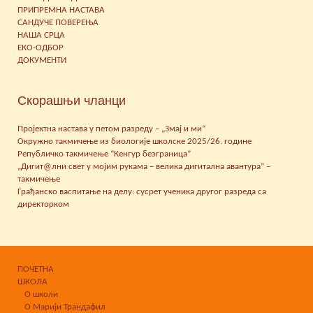
ПРИПРЕМНА НАСТАВА
САНДУЧЕ ПОВЕРЕЊА
НАША СРЦА
ЕКО-ОДБОР
ДОКУМЕНТИ
Скорашњи чланци
Пројектна настава у петом разреду – „Змај и ми“
Окружно такмичење из биологије школске 2025/26. године
Републичко такмичење “Кенгур безграница”
„Дигит@лни свет у мојим рукама – велика дигитална авантура” –
такмичење
Грађанско васпитање на делу: сусрет ученика другог разреда са
директорком
ПОЧЕТНА
ШКОЛА
О школи
О Марији Трандафил