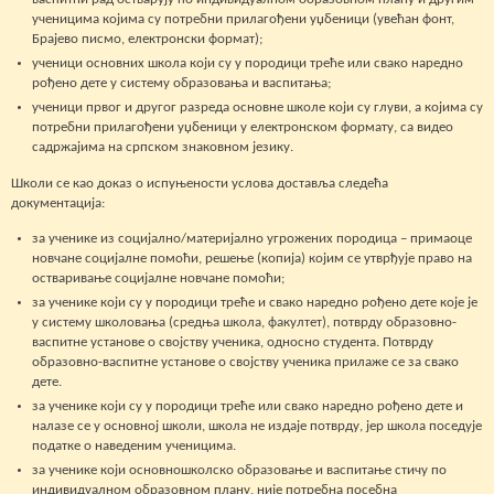
ученицима којима су потребни прилагођени уџбеници (увећан фонт,
Брајево писмо, електронски формат);
ученици основних школа који су у породици треће или свако наредно
рођено дете у систему образовања и васпитања;
ученици првог и другог разреда основне школе који су глуви, а којима су
потребни прилагођени уџбеници у електронском формату, са видео
садржајима на српском знаковном језику.
Школи се као доказ о испуњености услова доставља следећа
документација:
за ученике из социјално/материјално угрожених породица – примаоце
новчане социјалне помоћи, решење (копија) којим се утврђује право на
остваривање социјалне новчане помоћи;
за ученике који су у породици треће и свако наредно рођено дете које је
у систему школовања (средња школа, факултет), потврду образовно-
васпитне установе о својству ученика, односно студента. Потврду
образовно-васпитне установе о својству ученика прилаже се за свако
дете.
за ученике који су у породици треће или свако наредно рођено дете и
налазе се у основној школи, школа не издаје потврду, јер школа поседује
податке о наведеним ученицима.
за ученике који основношколско образовање и васпитање стичу по
индивидуалном образовном плану, није потребна посебна