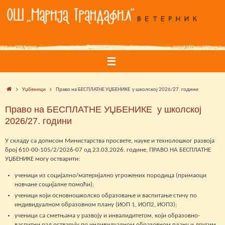
Skip
to
content
Home
Уџбеници
Право на БЕСПЛАТНЕ УЏБЕНИКЕ у школској 2026/27. години
Право на БЕСПЛАТНЕ УЏБЕНИКЕ у школској
2026/27. години
У складу са дописом Министарства просвете, науке и технолошког развоја
број 610-00-105/2/2026-07 од 23.03.2026. године, ПРАВО НА БЕСПЛАТНЕ
УЏБЕНИКЕ могу остварити:
ученици из социјално/материјално угрожених породица (примаоци
новчане социјалне помоћи);
ученици који основношколско образовање и васпитање стичу по
индивидуалном образовном плану (ИОП 1, ИОП2, ИОП3);
ученици са сметњама у развоју и инвалидитетом, који образовно-
васпитни рад остварују по индивидуалном образовном плану и другим