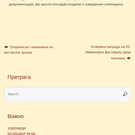
документација, јер школа поседује податке о наведеним ученицима.
Освојена награда на 33.
Општинско такмичење из
Невеновом фестивалу деце
енглеског језика
песника
Претрага
Se
Searc
for
Важно
УЏБЕНИЦИ
КАЛЕНДАР РАДА