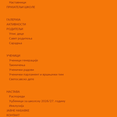
Наставници
ПРИЈАТЕЉИ ШКОЛЕ
ГАЛЕРИЈА
АКТИВНОСТИ
РОДИТЕЉИ
Упис деце
Савет родитеља
Сарадња
УЧЕНИЦИ
Ученици генерације
Такмичења
Ученички радови
Ученички парламент и вршњачки тим
Светосавско дете
НАСТАВА
Распореди
Уџбеници за школску 2026/27. годину
Инклузија
ЈАВНЕ НАБАВКЕ
КОНТАКТ