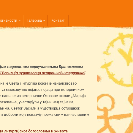
ктивности
Галерија
Контакт
и својим надлежним вероучитељем Браниславом
г Василија чудотворца острошког и тврдошког
.
на је Света Литургија којом је началствовао
 уз милозвучно појање појаца при ветерничком
 наставе из ветерничке Основне школе „Марија
азовање, учествујући у Тајни над тајнама,
љима, Светог Василија чудотворца острошког.
и доброти коју показују према свим ваннаставним
а литургијског богословља и живота