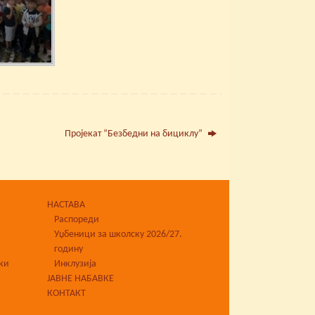
Пројекат “Безбедни на бициклу”
НАСТАВА
Распореди
Уџбеници за школску 2026/27.
годину
ки
Инклузија
ЈАВНЕ НАБАВКЕ
КОНТАКТ