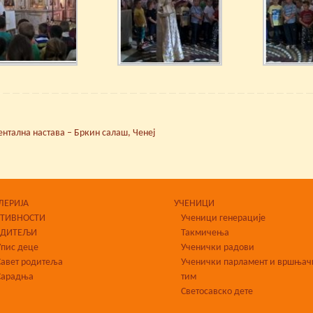
нтална настава – Бркин салаш, Ченеј
ЛЕРИЈА
УЧЕНИЦИ
КТИВНОСТИ
Ученици генерације
ОДИТЕЉИ
Такмичења
Упис деце
Ученички радови
Савет родитеља
Ученички парламент и вршњач
Сарадња
тим
Светосавско дете