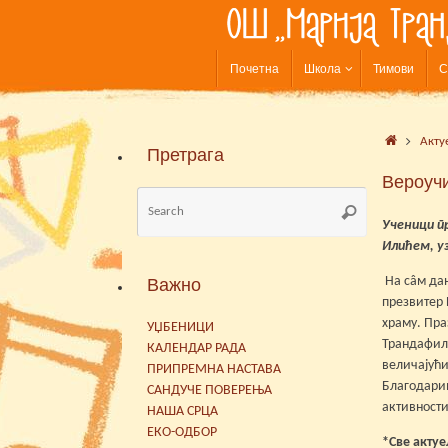
Skip
to
content
Skip
Почетна
Школа
Тимови
С
to
content
Home
Акту
Претрага
Вероучи
Search
Search
for:
Ученици п
Илићем, у
На сâм дан
Важно
презвитер 
храму. Пра
УЏБЕНИЦИ
Трандафилˮ
КАЛЕНДАР РАДА
величајући
ПРИПРЕМНА НАСТАВА
Благодарим
САНДУЧЕ ПОВЕРЕЊА
активности
НАША СРЦА
ЕКО-ОДБОР
*Све актуе