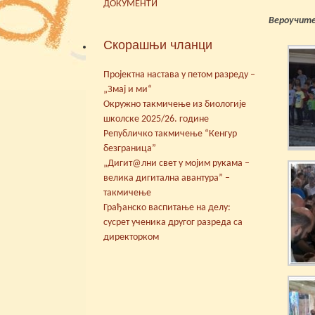
ДОКУМЕНТИ
Вероучите
Скорашњи чланци
Пројектна настава у петом разреду –
„Змај и ми“
Окружно такмичење из биологије
школске 2025/26. године
Републичко такмичење “Кенгур
безграница”
„Дигит@лни свет у мојим рукама –
велика дигитална авантура” –
такмичење
Грађанско васпитање на делу:
сусрет ученика другог разреда са
директорком