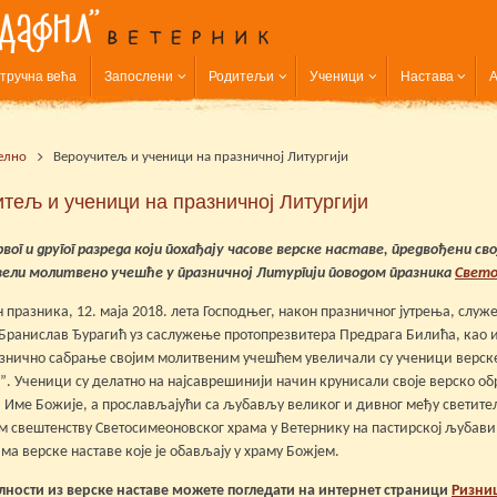
тручна већа
Запослени
Родитељи
Ученици
Настава
А
елно
Вероучитељ и ученици на празничној Литургији
тељ и ученици на празничној Литургији
рвог и другог разреда који похађају часове верске наставе, предвођен
зели молитвено учешће у празничној Литургији поводом празника
Свето
 празника, 12. маја 2018. лета Господњег, након празничног јутрења, служе
Бранислав Ђурагић уз саслужење протопрезвитера Предрага Билића, као и
знично сабрање својим молитвеним учешћем увеличали су ученици верске
. Ученици су делатно на најсаврешинији начин крунисали своје верско обр
 Име Божије, а прослављајући са љубављу великог и дивног међу светите
 свештенству Светосимеоновског храма у Ветернику на пастирској љубави 
ма верске наставе које је обављају у храму Божјем.
лности из верске наставе можете погледати на интернет страници
Ризниц