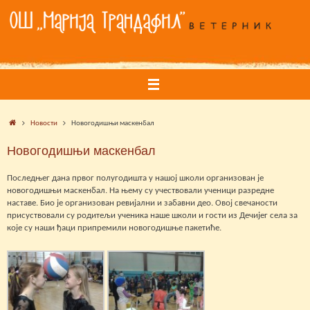
Skip
to
content
Home
Новости
Новогодишњи маскенбал
Новогодишњи маскенбал
Последњег дана првог полугодишта у нашој школи организован је
новогодишњи маскенбал. На њему су учествовали ученици разредне
наставе. Био је организован ревијални и забавни део. Овој свечаности
присуствовали су родитељи ученика наше школи и гости из Дечијег села за
које су наши ђаци припремили новогодишње пакетиће.