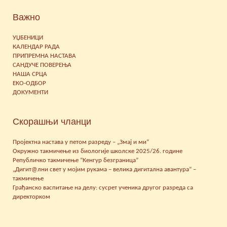
Важно
УЏБЕНИЦИ
КАЛЕНДАР РАДА
ПРИПРЕМНА НАСТАВА
САНДУЧЕ ПОВЕРЕЊА
НАША СРЦА
ЕКО-ОДБОР
ДОКУМЕНТИ
Скорашњи чланци
Пројектна настава у петом разреду – „Змај и ми“
Окружно такмичење из биологије школске 2025/26. године
Републичко такмичење “Кенгур безграница”
„Дигит@лни свет у мојим рукама – велика дигитална авантура” –
такмичење
Грађанско васпитање на делу: сусрет ученика другог разреда са
директорком