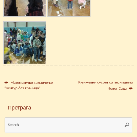
Књижевни сусрет са песницима
Математичко такмичење
“Кенгур без граница”
Новог Сада
Претрага
Se
Searc
for