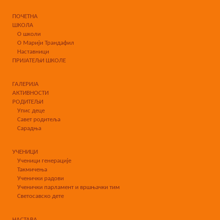
ПОЧЕТНА
ШКОЛА
О школи
О Марији Трандафил
Наставници
ПРИЈАТЕЉИ ШКОЛЕ
ГАЛЕРИЈА
АКТИВНОСТИ
РОДИТЕЉИ
Упис деце
Савет родитеља
Сарадња
УЧЕНИЦИ
Ученици генерације
Такмичења
Ученички радови
Ученички парламент и вршњачки тим
Светосавско дете
НАСТАВА