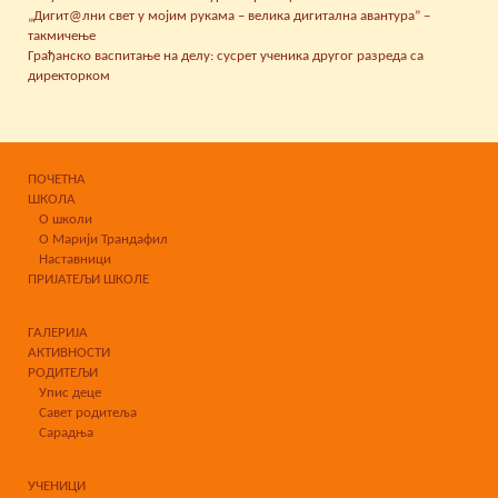
„Дигит@лни свет у мојим рукама – велика дигитална авантура” –
такмичење
Грађанско васпитање на делу: сусрет ученика другог разреда са
директорком
ПОЧЕТНА
ШКОЛА
О школи
О Марији Трандафил
Наставници
ПРИЈАТЕЉИ ШКОЛЕ
ГАЛЕРИЈА
АКТИВНОСТИ
РОДИТЕЉИ
Упис деце
Савет родитеља
Сарадња
УЧЕНИЦИ