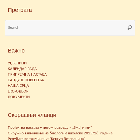
Претрага
Se
Searc
for
Важно
УЏБЕНИЦИ
КАЛЕНДАР РАДА
ПРИПРЕМНА НАСТАВА
САНДУЧЕ ПОВЕРЕЊА
НАША СРЦА
ЕКО-ОДБОР
ДОКУМЕНТИ
Скорашњи чланци
Пројектна настава у петом разреду – „Змај и ми“
Окружно такмичење из биологије школске 2025/26. године
Републичко такмичење “Кенгур безграница”