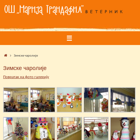
Skip
to
content
Home
Зимске чаролије
Зимске чаролије
Повратак на фото галерију